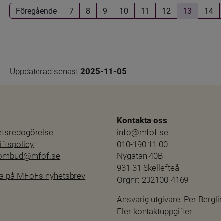
Föregående
7
8
9
10
11
12
13
14
Uppdaterad senast 
2025-11-05
Kontakta oss
hetsredogörelse
info@mfof.se
ftspolicy
010-190 11 00
sombud@mfof.se
Nygatan 40B
931 31 Skellefteå
a på MFoFs nyhetsbrev
Orgnr: 202100-4169
Ansvarig utgivare: 
Per Bergli
Fler kontaktuppgifter