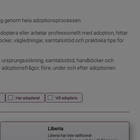
 dig genom hela adoptionsprocessen.
doptera eller arbetar professionellt med adoption, hittar 
öcker, vägledningar, samtalsstöd och praktiska tips för 
ing ursprungssökning, samtalsstöd, handböcker och 
i adoptionsfrågor, före, under och efter adoptionen.
Har adopterat
Vill adoptera
Liberia
Liberia har inte ratificerat