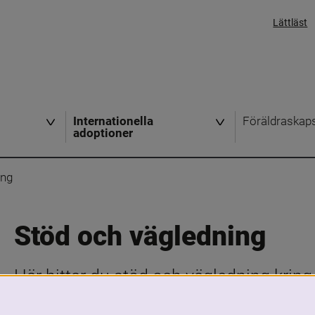
Lättläst
Internationella
Föräldraskap
adoptioner
ing
Stöd och vägledning
Här hittar du stöd och vägledning kring 
om du är adopterad, adoptivförälder, fun