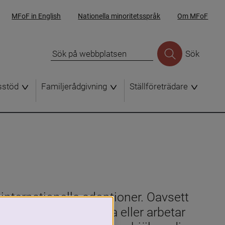
MFoF in English
Nationella minoritetsspråk
Om MFoF
Sök
sstöd
Familjerådgivning
Ställföreträdare
internationella adoptioner. Oavsett 
derar på att adoptera eller arbetar 