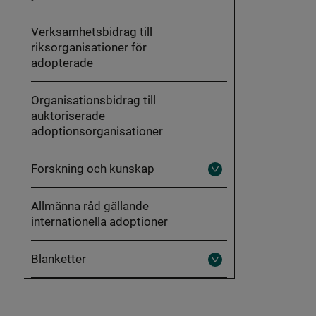
Verksamhetsbidrag till
riksorganisationer för
adopterade
Organisationsbidrag till
auktoriserade
adoptionsorganisationer
Forskning och kunskap
Fäll
ut
Forskning
Allmänna råd gällande
och
kunskap
internationella adoptioner
Blanketter
Fäll
ut
Blanketter