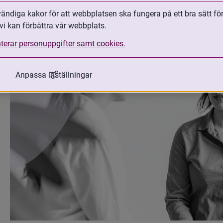
med adopterade, erbjuder vi råd, handb
ndiga kakor för att webbplatsen ska fungera på ett bra sätt fö
genom hela adoptionsprocessen.
vi kan förbättra vår webbplats.
terar personuppgifter samt cookies.
Anpassa inställningar