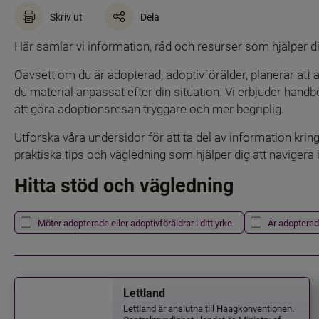
Skriv ut
Dela
Här samlar vi information, råd och resurser som hjälper
Oavsett om du är adopterad, adoptivförälder, planerar att a
du material anpassat efter din situation. Vi erbjuder handb
att göra adoptionsresan tryggare och mer begriplig.
Utforska våra undersidor för att ta del av information kr
praktiska tips och vägledning som hjälper dig att navigera 
Hitta stöd och vägledning
Det här formuläret postas automatiskt
Filtrera resultatet
Möter adopterade eller adoptivföräldrar i ditt yrke
Är adopterad
Lettland
Lettland är anslutna till Haagkonventionen.