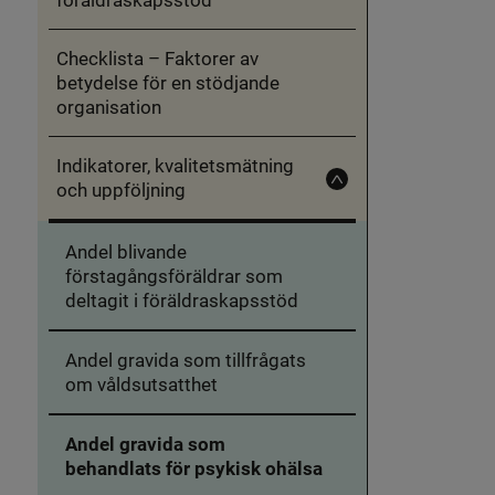
föräldraskapsstöd
Checklista – Faktorer av
betydelse för en stödjande
organisation
Indikatorer, kvalitetsmätning
och uppföljning
Fäll
in
Indikatorer,
kvalitetsmätning
Andel blivande
och
uppföljning
förstagångsföräldrar som
deltagit i föräldraskapsstöd
Andel gravida som tillfrågats
om våldsutsatthet
Andel gravida som
behandlats för psykisk ohälsa