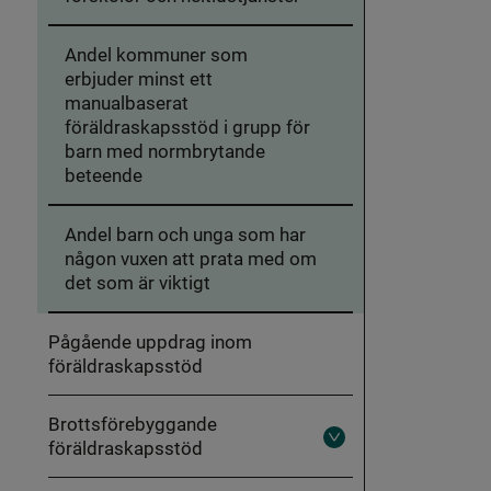
Andel kommuner som
erbjuder minst ett
manualbaserat
föräldraskapsstöd i grupp för
barn med normbrytande
beteende
Andel barn och unga som har
någon vuxen att prata med om
det som är viktigt
Pågående uppdrag inom
föräldraskapsstöd
Brottsförebyggande
föräldraskapsstöd
Fäll
ut
Brottsförebyggande