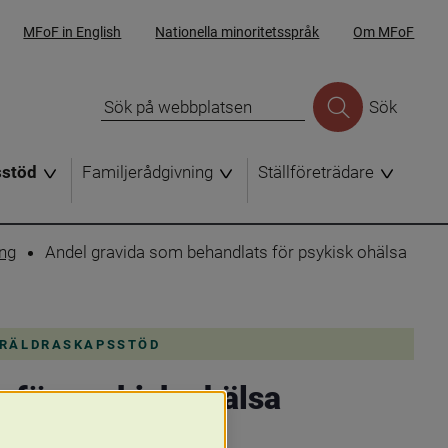
MFoF in English
Nationella minoritetsspråk
Om MFoF
Sök
sstöd
Familjerådgivning
Ställföreträdare
ing
Andel gravida som behandlats för psykisk ohälsa
ÖRÄLDRASKAPSSTÖD
 för psykisk ohälsa