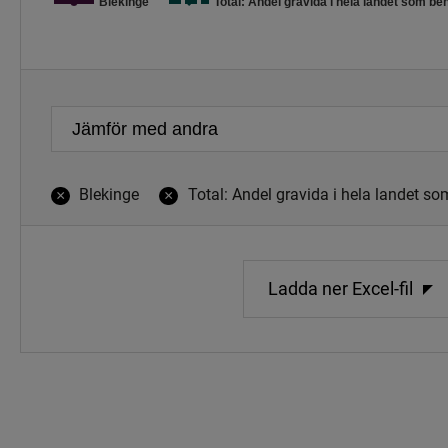
Blekinge
Total: Andel gravida i hela landet som be
Slut på interaktivt diagram.
Blekinge
Total: Andel gravida i hela landet s
×
×
Ladda ner Excel-fil