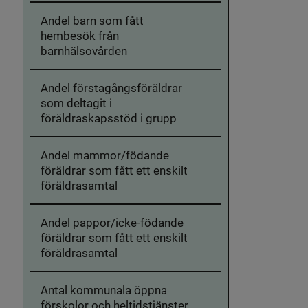
Andel barn som fått
hembesök från
barnhälsovården
Andel förstagångsföräldrar
som deltagit i
föräldraskapsstöd i grupp
Andel mammor/födande
föräldrar som fått ett enskilt
föräldrasamtal
Andel pappor/icke-födande
föräldrar som fått ett enskilt
föräldrasamtal
Antal kommunala öppna
förskolor och heltidstjänster