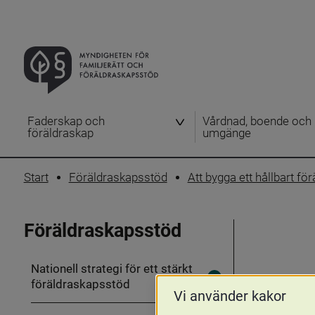
Faderskap och
Vårdnad, boende och
föräldraskap
umgänge
Start
Föräldraskapsstöd
Att bygga ett hållbart f
Föräldraskapsstöd
Nationell strategi för ett stärkt
föräldraskapsstöd
Fäll
ut
Vi använder kakor
Nationell
strategi