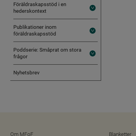
föräldraskapsstöd
Föräldraskapsstöd i en
hederskontext
Fäll
ut
Föräldraskapsstöd
i
Publikationer inom
en
föräldraskapsstöd
hederskontext
Fäll
ut
Publikationer
inom
Poddserie: Småprat om stora
föräldraskapsstöd
frågor
Fäll
ut
Poddserie:
Småprat
Nyhetsbrev
om
stora
frågor
Om MFoF
Blanketter