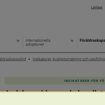
Lättläst
Internationella
Föräldraskap
adoptioner
öräldraskapsstöd
Indikatorer, kvalitetsmätning och uppföljn
INDIKATORER FÖR F
Andel gravida som behandlats
23 december 2024