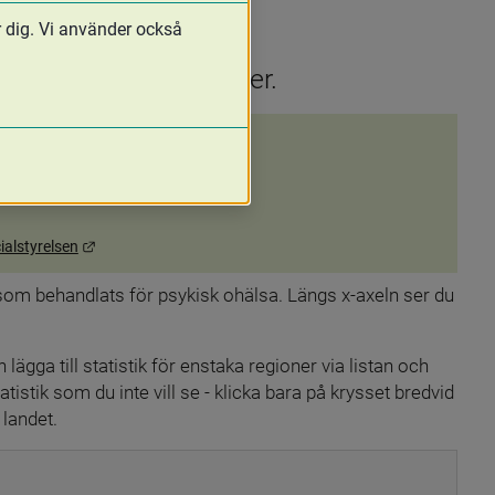
r dig. Vi använder också
rets samtliga regioner.
bbplats, öppnas i nytt fönster.
Länk till annan webbplats.
cialstyrelsen
I diagrammet nedan ser du längs y-axeln andelen gravida som behandlats för psykisk ohälsa. Längs x-axeln ser du 
n lägga till statistik för enstaka regioner via listan och 
stik som du inte vill se - klicka bara på krysset bredvid 
a landet
.