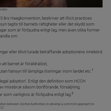
sidan.
års Haagkonvention, beskriver att illicit practices 
yn tagits till barnets rättigheter eller det skydd som 
ngar som är förbjudna enligt lag, men även olika former 
handla om:
ingar eller blivit lurade beträffande adoptionens innebörd 
 att barnet är föräldralöst,
1
on utan hänsyn till lämpliga lösningar inom landet etc.
gal adoption’. Enligt den definition som HCCH 
av missbruk såsom bortförande, försäljning, 
2
r som vanligtvis är förbjudna enligt lag.
ation between Central Authorities to develop a common approach to 
12.