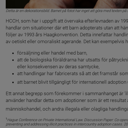
Detta är en dekorationsbild. Barnet på fotot har inget att göra med texten på 
HCCH, som har i uppgift att övervaka efterlevnaden av 1993 
handlar om situationer där ett barn adopterats utan att häns
följer av 1993 års Haagkonvention. Detta innefattar handli
av oetiskt eller omoraliskt agerande. Det kan exempelvis 
försäljning eller handel med barn,
att de biologiska föräldrarna har utsatts för påtryckn
eller konsekvensen av deras samtycke,
att handlingar har fabricerats så att det framstår som
att barnet blivit tillgängligt för internationell adopti
Ett annat begrepp som förekommer i sammanhanget är ’ille
använder handlar detta om adoptioner som är ett resultat 
människohandel, och andra illegala eller olagliga handlinga
1
Hague Conference on Private International Law. Discussion Paper: Co-oper
preventing and addressing illicit practices in intercountry adoption cases. 20