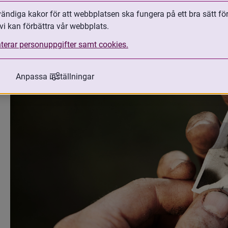
formell eller fast definition i Sverige. Int
ndiga kakor för att webbplatsen ska fungera på ett bra sätt fö
vi kan förbättra vår webbplats.
practices’ användas för att beskriva oli
handlingar i samband med internationel
terar personuppgifter samt cookies.
Anpassa inställningar