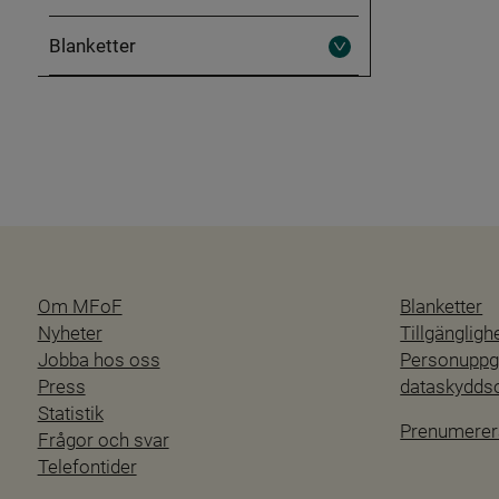
Blanketter
Fäll
ut
Blanketter
Om MFoF
Blanketter
Nyheter
Tillgänglig
Jobba hos oss
Personuppgi
Press
dataskydd
Statistik
Prenumerer
Frågor och svar
Telefontider