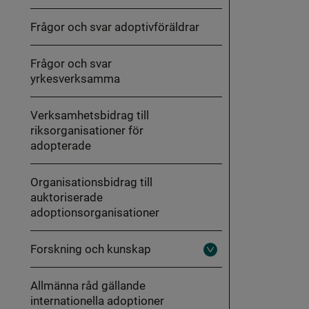
vägledning
Frågor och svar adoptivföräldrar
Frågor och svar
yrkesverksamma
Verksamhetsbidrag till
riksorganisationer för
adopterade
Organisationsbidrag till
auktoriserade
adoptionsorganisationer
Forskning och kunskap
Fäll
ut
Forskning
Allmänna råd gällande
och
kunskap
internationella adoptioner