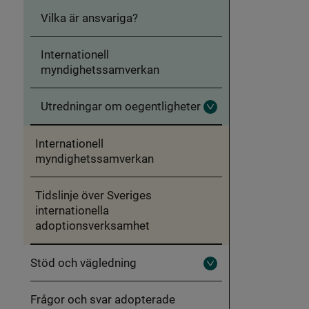
Vilka är ansvariga?
Internationell
myndighetssamverkan
Utredningar om oegentligheter
Fäll
ut
Utredningar
Internationell
om
oegentligheter
myndighetssamverkan
Tidslinje över Sveriges
internationella
adoptionsverksamhet
Stöd och vägledning
Fäll
ut
Stöd
Frågor och svar adopterade
och