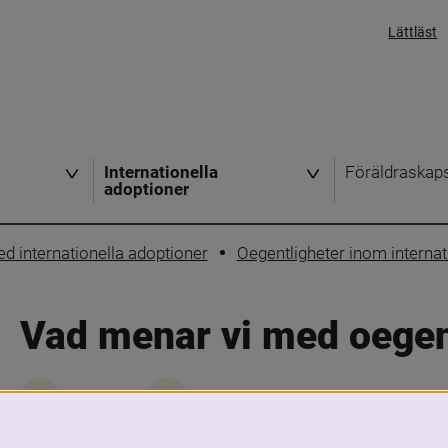
Lättläst
Internationella
Föräldraskap
adoptioner
 internationella adoptioner
Oegentligheter inom internat
Vad menar vi med oegen
Skriv ut
Dela
Begreppet 
oegentligheter
 inom internat