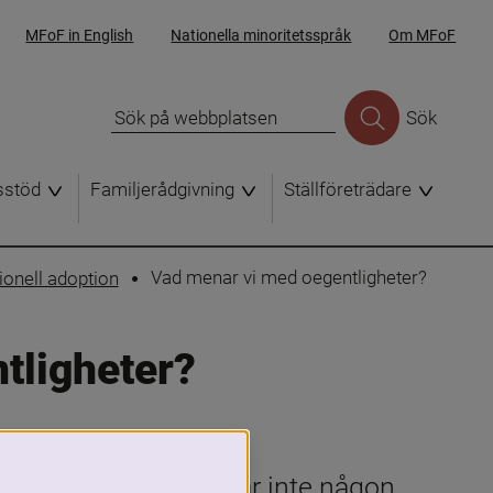
MFoF in English
Nationella minoritetsspråk
Om MFoF
Sök
sstöd
Familjerådgivning
Ställföreträdare
Vad menar vi med oegentligheter?
ionell adoption
tligheter?
ionella adoptioner har inte någon 