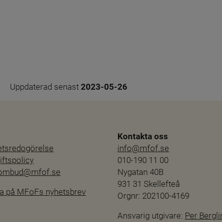
Uppdaterad senast 
2023-05-26
Kontakta oss
hetsredogörelse
info@mfof.se
ftspolicy
010-190 11 00
sombud@mfof.se
Nygatan 40B
931 31 Skellefteå
a på MFoFs nyhetsbrev
Orgnr: 202100-4169
Ansvarig utgivare: 
Per Bergli