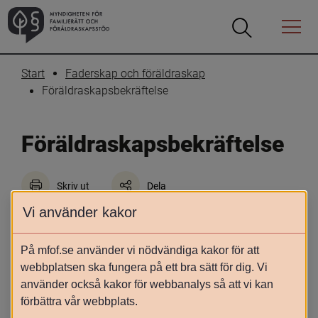
Öppna
Öppna
Menyn
sökrutan
Start
Faderskap och föräldraskap
Föräldraskapsbekräftelse
Föräldraskaps­bekräftelse 
Skriv ut
Dela
Vi använder kakor
Den 1 januari 2022 öppnades 
möjligheten att bekräfta sitt föräldraskap 
På mfof.se använder vi nödvändiga kakor för att
via Skatteverkets e-tjänst. Det innebär att 
webbplatsen ska fungera på ett bra sätt för dig. Vi
ogifta, nyblivna föräldrar som är 
använder också kakor för webbanalys så att vi kan
folkbokförda i Sverige kan registrera detta 
förbättra vår webbplats.