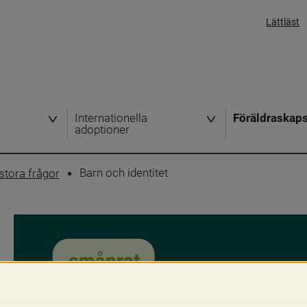
Lättläst
Internationella
Föräldraskap
adoptioner
Barn och identitet
tora frågor