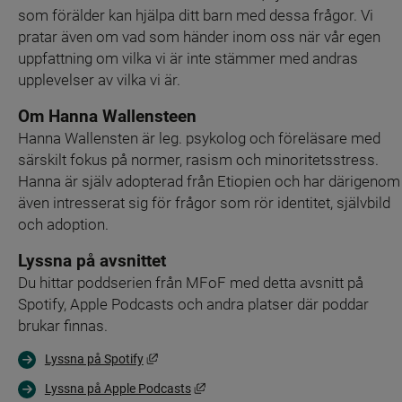
som förälder kan hjälpa ditt barn med dessa frågor. Vi 
pratar även om vad som händer inom oss när vår egen 
uppfattning om vilka vi är inte stämmer med andras 
upplevelser av vilka vi är.
Om Hanna Wallensteen
Hanna Wallensten är leg. psykolog och föreläsare med 
särskilt fokus på normer, rasism och minoritetsstress. 
Hanna är själv adopterad från Etiopien och har därigenom 
även intresserat sig för frågor som rör identitet, självbild 
och adoption.
Lyssna på avsnittet
Du hittar poddserien från MFoF med detta avsnitt på 
Spotify, Apple Podcasts och andra platser där poddar 
brukar finnas.
Länk till annan webbplats, öppnas i nytt föns
Lyssna på Spotify
Länk till annan webbplats, öppnas i 
Lyssna på Apple Podcasts