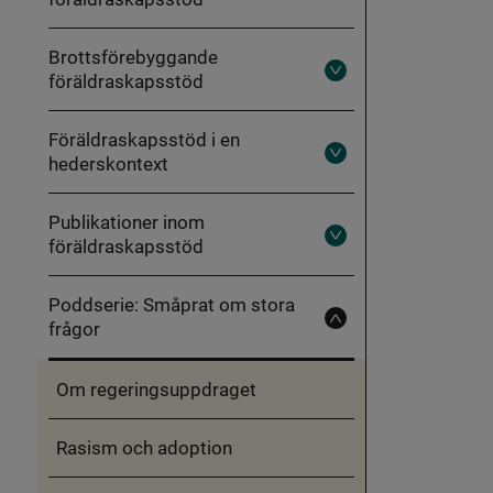
föräldraskapsstöd
Brottsförebyggande
föräldraskapsstöd
Fäll
ut
Brottsförebyggande
föräldraskapsstöd
Föräldraskapsstöd i en
hederskontext
Fäll
ut
Föräldraskapsstöd
i
Publikationer inom
en
föräldraskapsstöd
hederskontext
Fäll
ut
Publikationer
inom
Poddserie: Småprat om stora
föräldraskapsstöd
frågor
Fäll
in
Poddserie:
Småprat
Om regeringsuppdraget
om
stora
frågor
Rasism och adoption