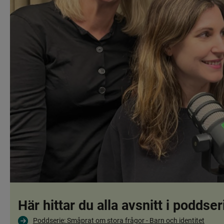
Här hittar du alla avsnitt i poddser
Poddserie: Småprat om stora frågor -
 Barn och identitet