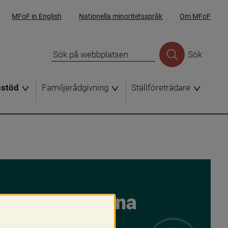
MFoF in English
Nationella minoritetsspråk
Om MFoF
Sök
sstöd
Familjerådgivning
Ställföreträdare