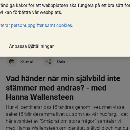
ndiga kakor för att webbplatsen ska fungera på ett bra sätt fö
vi kan förbättra vår webbplats.
terar personuppgifter samt cookies.
Identitet, minoritetsstr
Anpassa inställningar
Skriv ut
Dela
Vad händer när min självbild inte 
stämmer med andras? - med 
Hanna Wallensteen
Hur vi identifierar oss förändras genom livet, men vissa 
saker förblir desamma livet ut, som t ex vår hudfärg. I det 
här avsnittet av "Småprat om stora frågor" samtalar vi 
med Hanna Wallensteen om identitet, självbild och hur du 