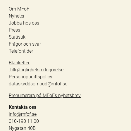
Om MFoF
Nyheter
Jobba hos oss
Press
Statistik
Frågor och svar
Telefontider
Blanketter
Tillgänglighetsredogörelse
Personuppgiftspolicy
dataskyddsombud@mfof.se
Prenumerera på MFoFs nyhetsbrev
Kontakta oss
info@mfof.se
010-190 11 00
Nygatan 40B