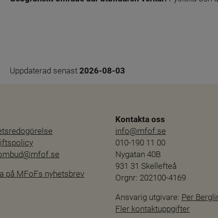
Uppdaterad senast 
2026-08-03
Kontakta oss
hetsredogörelse
info@mfof.se
ftspolicy
010-190 11 00
sombud@mfof.se
Nygatan 40B
931 31 Skellefteå
a på MFoFs nyhetsbrev
Orgnr: 202100-4169
Ansvarig utgivare: 
Per Bergli
Fler kontaktuppgifter