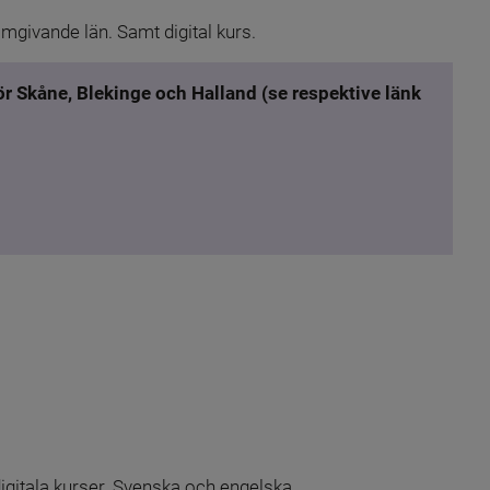
mgivande län. Samt digital kurs.
r Skåne, Blekinge och Halland (se respektive länk 
k till annan webbplats.
nk till annan webbplats.
igitala kurser. Svenska och engelska.