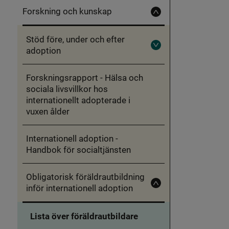
Forskning och kunskap
Fäll
in
Forskning
Stöd före, under och efter
och
kunskap
adoption
Fäll
ut
Stöd
före,
Forskningsrapport - Hälsa och
under
sociala livsvillkor hos
och
efter
internationellt adopterade i
adoption
vuxen ålder
Internationell adoption -
Handbok för socialtjänsten
Obligatorisk föräldrautbildning
inför internationell adoption
Fäll
in
Obligatorisk
föräldrautbildning
Lista över föräldrautbildare
inför
internationell