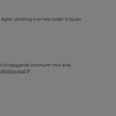
 digital utbildning över hela landet. Erbjuder 
h kringliggande kommuner med avtal.
Länk till annan webbplats.
ockholms stad