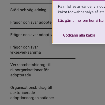
ut
MFoF:s
På mfof.se använder vi nödvä
arbete
Stöd och vägledning
med
kakor för webbanalys så att 
Fäll
internationella
ut
adoptioner
Stöd
Läs gärna mer om hur vi han
Frågor och svar adopterade
och
vägledning
Frågor och svar adoptivföräldrar
Godkänn alla kakor
Frågor och svar
yrkesverksamma
Verksamhetsbidrag till
riksorganisationer för
adopterade
Organisationsbidrag till
auktoriserade
adoptionsorganisationer