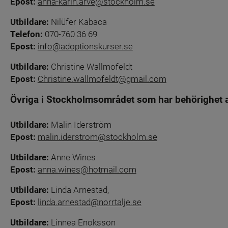
Epost:
anna-karin.arve@stockholm.se
Utbildare:
 Nilüfer Kabaca
Telefon:
 070-760 36 69
Epost:
info@adoptionskurser.se
Utbildare:
 Christine Wallmofeldt
Epost: 
Christine.wallmofeldt@gmail.com
Övriga i Stockholmsområdet som har behörighet at
Utbildare: 
Malin Iderström 
Epost: 
malin.iderstrom@stockholm.se
Utbildare: 
Anne Wines 
Epost: 
anna.wines@hotmail.com
Utbildare: 
Linda Arnestad,
Epost: 
linda.arnestad@norrtalje.se
Utbildare: 
Linnea Enoksson