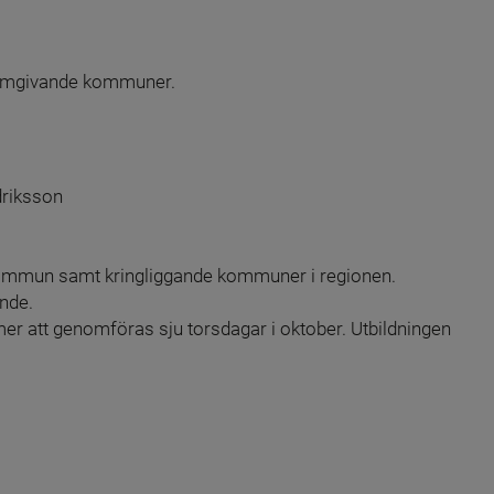
omgivande kommuner.
driksson
ommun samt kringliggande kommuner i regionen. 
ande.
er att genomföras sju torsdagar i oktober. Utbildningen 