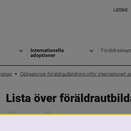
Lättläst
Internationella
Föräldraskap
adoptioner
nskap
Obligatorisk föräldrautbildning inför internationell 
Lista över föräldrautbil
Skriv ut
Dela
Ta kontakt med socialnämnden, familjer