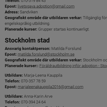
Telefon:
 070-319 84 43
Epost:
livetsgava.adoption@gmail.com
Adress:
 Sandviken
Geografiskt område där utbildaren verkar: 
Tillgänglig för
engelskspråkig utbildning.
Planerade kurser: 
Grupper startas kontinuerligt.
Stockholm stad
Ansvarig kontaktperson:
 Matilda Forslund
Epost: 
matilda.forslund@stockholm.se
Geografiskt område där utbildaren verkar: 
Stockholm oc
Planerade kurser:: 
Föräldrautbildning inför adoption - St
Utbildare:
 Marja-Leena Kauppila
Telefon:
 070-357 78 59
Epost:
marjaleenakauppila2016@gmail.com
Utbildare:
 Anna-Karin Arve
Telefon:
 070-394 24 64