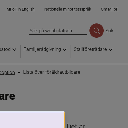
MFoF in English
Nationella minoritetsspråk
Om MFoF
Sök
sstöd
Familjerådgivning
Ställföreträdare
Lista över föräldrautbildare
adoption
dare
ätten i din kommun. Det är 