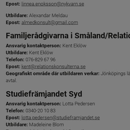
Epost:
linnea.enoksson@nykvarn.se
Utbildare: 
Alexandar Meldau 
Epost:
almedkonsult@gmail.com
Familjerådgivarna i Småland/Relat
Ansvarig kontaktperson:
 Kent Eklöw
Utbildare:
 Kent Eklöw
Telefon:
 076-829 67 96
Epost:
kent@relationskonsulterna.se
Geografiskt område där utbildaren verkar: 
Jönköpings l
avtal.
Studiefrämjandet Syd
Ansvarig kontaktperson:
 Lotta Pedersen
Telefon:
 0340-20 10 83
Epost:
lotta.pedersen@studieframjandet.se
Utbildare:
 Madeleine Blom