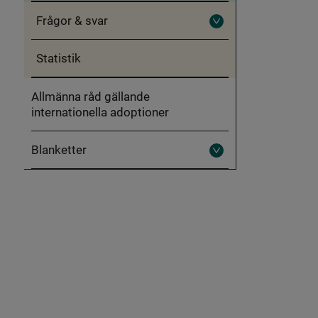
adoption
Frågor & svar
Fäll
ut
Frågor
Statistik
&
svar
Allmänna råd gällande
internationella adoptioner
Blanketter
Fäll
ut
Blanketter