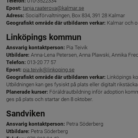
Telefon:
 010-3522334
Epost: 
tanja.raaterova@kalmar.se
Adress:
 Socialförvaltningen, Box 834, 391 28 Kalmar
Geografiskt område där utbildaren verkar: 
Kalmar och 
Linköpings kommun
Ansvarig kontaktperson:
 Pia Teivik
Utbildare:
 Anna-Lena Petersen, Anna Plawski, Annika Fre
Telefon:
 013-20 77 57
Epost:
pia.teivik@linkoping.se
Geografiskt område där utbildaren verkar: 
Linköpings k
Utbildningen kan ges fysiskt på plats eller digitalt rikstäck
Planerade kurser: 
Föräldrautbildning inför adoption komm
ges på plats och startar den 8 oktober.
Sandviken
Ansvarig kontaktperson:
 Petra Söderberg
Utbildare:
 Petra Söderberg