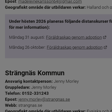
Epost
: 
madeleinekarlsson64@gmail.com
Geografiskt område där utbildaren verkar: 
Halland och o
Under hösten 2026 planeras följande distanskurser fö
för mer information):
Län
Måndag 31 augusti: 
Föräldraskap genom adoption
Lä
Måndag 26 oktober: 
Föräldraskap genom adoption
Strängnäs Kommun
Ansvarig kontaktperson:
 Jenny Morley
Gruppledare:
 Jenny Morley
Telefon:
0152-331243
Epost:
jenny.morley@strangnas.se
Webb: 
strangnas.se
Geografiskt område där utbildaren verkar: 
Fysiska och d