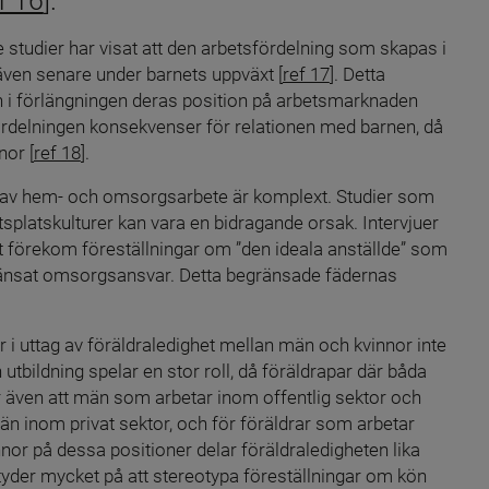
f 16
].
studier har visat att den arbetsfördelning som skapas i 
ven senare under barnets uppväxt [
ref 17
]. Detta 
ch i förlängningen deras position på arbetsmarknaden 
rdelningen konsekvenser för relationen med barnen, då 
or [
ref 18
].
n av hem- och omsorgsarbete är komplext. Studier som 
etsplatskulturer kan vara en bidragande orsak. Intervjuer 
förekom föreställningar om ”den ideala anställde” som 
änsat omsorgsansvar. Detta begränsade fädernas 
 i uttag av föräldraledighet mellan män och kvinnor inte 
tbildning spelar en stor roll, då föräldrapar där båda 
r även att män som arbetar inom offentlig sektor och 
n inom privat sektor, och för föräldrar som arbetar 
nor på dessa positioner delar föräldraledigheten lika 
yder mycket på att stereotypa föreställningar om kön 