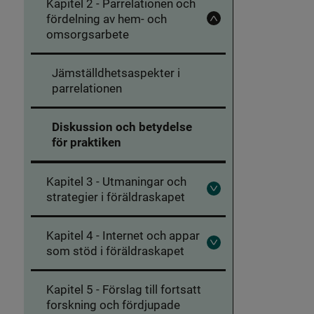
Kapitel 2 - Parrelationen och
-
Att
fördelning av hem- och
Fäll
vara
omsorgsarbete
in
förälder
Kapitel
idag
2
-
Jämställdhetsaspekter i
Parrelationen
parrelationen
och
fördelning
av
hem-
Diskussion och betydelse
och
för praktiken
omsorgsarbete
Kapitel 3 - Utmaningar och
strategier i föräldraskapet
Fäll
ut
Kapitel
3
Kapitel 4 - Internet och appar
-
Utmaningar
som stöd i föräldraskapet
Fäll
och
ut
strategier
Kapitel
i
4
Kapitel 5 - Förslag till fortsatt
föräldraskapet
-
Internet
forskning och fördjupade
och