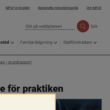
MFoF in English
Nationella minoritetsspråk
Om MFoF
Sök
sstöd
Familjerådgivning
Ställföreträdare
dag - grundrapport
e för praktiken