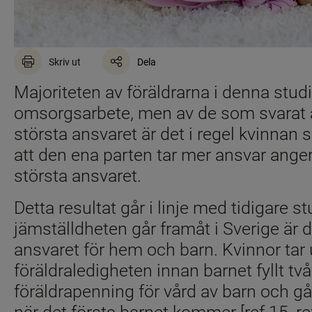
Skriv ut
Dela
Majoriteten av föräldrarna i denna studi
omsorgsarbete, men av de som svarat at
största ansvaret är det i regel kvinna
att den ena parten tar mer ansvar anger 
största ansvaret.
Detta resultat går i linje med tidigare stu
jämställdheten går framåt i Sverige är d
ansvaret för hem och barn. Kvinnor tar u
föräldraledigheten innan barnet fyllt två år
föräldrapenning för vård av barn och går 