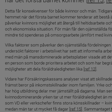
när det första barnet kommer [
ref 15
, 
re
Detta får konsekvenser för både kvinnor och män. Tidigare 
hemmet när det första barnet kommer tenderar att bestå ä
påverkar kvinnors möjlighet att återgå till heltidsarbete o
och ekonomiska situation. För män får den ojämställda fö
mindre tid spenderas på omsorgsarbete jämfört med kvinn
Vilka faktorer som påverkar den ojämställda fördelninge
undersökt faktorer i arbetslivet har sett att informella arb
med män på mansdominerade arbetsplatser visade att det 
en person som borde prioritera arbetet och som har begr
möjligheter att dela föräldraledigheten lika [
ref 12
].
Vidare har Försäkringskassans analyser visat att skillnader
främst beror på inkomstskillnader inom familjen. Yrke och u
har hög utbildning delar mer jämställt på dagarna. Man se
kvinnodominerande yrken tar ut mer föräldraledighet än mä
som VD eller verkschefer finns stora könsskillnader – kvin
medan män tar ut mycket få dagar [
ref 15
]. Sammantaget t