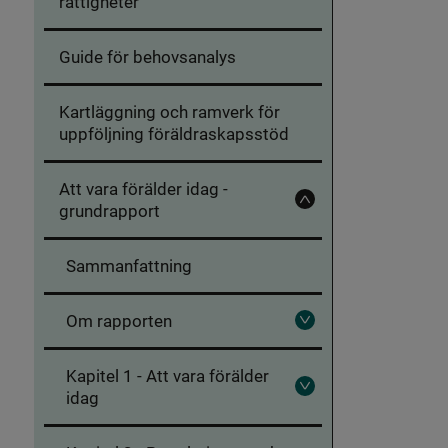
rättigheter
Guide för behovsanalys
Kartläggning och ramverk för
uppföljning föräldraskapsstöd
Att vara förälder idag -
grundrapport
Fäll
in
Att
vara
Sammanfattning
förälder
idag
-
grundrapport
Om rapporten
Fäll
ut
Om
Kapitel 1 - Att vara förälder
rapporten
idag
Fäll
ut
Kapitel
1