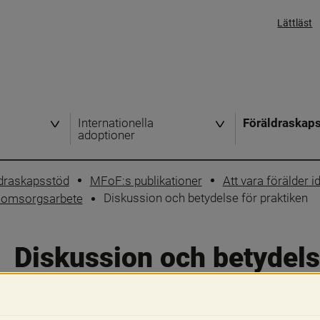
Lättläst
Internationella
Föräldraskap
adoptioner
ldraskapsstöd
MFoF:s publikationer
Att vara förälder i
Diskussion och betydelse för praktiken
ch omsorgsarbete
Diskussion och betydels