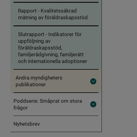
Rapport - Kvalitetssäkrad
mätning av föräldraskapsstöd
Slutrapport - Indikatorer för
uppföljning av
föräldraskapsstöd,
familjerådgivning, familjerätt
och internationella adoptioner
Andra myndigheters
publikationer
Fäll
ut
Andra
myndigheters
Poddserie: Småprat om stora
publikationer
frågor
Fäll
ut
Poddserie:
Småprat
Nyhetsbrev
om
stora
frågor