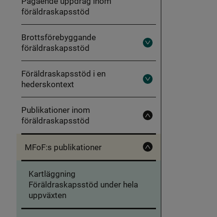
Pågående uppdrag inom
ett
föräldraskapsstöd
hållbart
föräldraskapsstöd
Brottsförebyggande
föräldraskapsstöd
Fäll
ut
Brottsförebyggande
föräldraskapsstöd
Föräldraskapsstöd i en
hederskontext
Fäll
ut
Föräldraskapsstöd
i
Publikationer inom
en
föräldraskapsstöd
hederskontext
Fäll
in
Publikationer
inom
MFoF:s publikationer
föräldraskapsstöd
Fäll
in
MFoF:s
Kartläggning
publikationer
Föräldraskapsstöd under hela
uppväxten