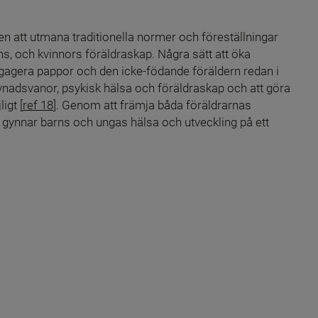
ten att utmana traditionella normer och föreställningar 
, och kvinnors föräldraskap. Några sätt att öka 
gagera pappor och den icke-födande föräldern redan i 
adsvanor, psykisk hälsa och föräldraskap och att göra 
igt [
ref 18
]. Genom att främja båda föräldrarnas 
nar barns och ungas hälsa och utveckling på ett 