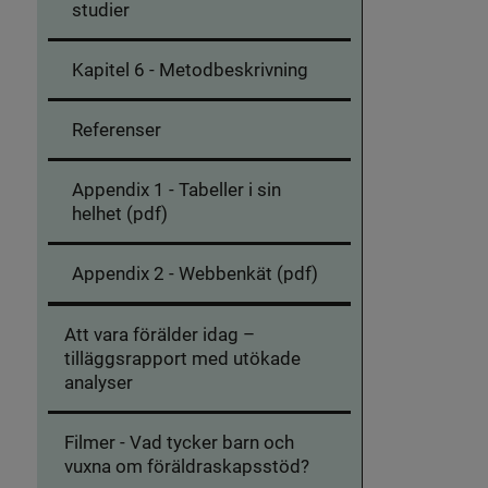
studier
appar
som
stöd
i
Kapitel 6 - Metodbeskrivning
föräldraskapet
Referenser
Appendix 1 - Tabeller i sin
helhet (pdf)
Appendix 2 - Webbenkät (pdf)
Att vara förälder idag –
tilläggsrapport med utökade
analyser
Filmer - Vad tycker barn och
vuxna om föräldraskapsstöd?