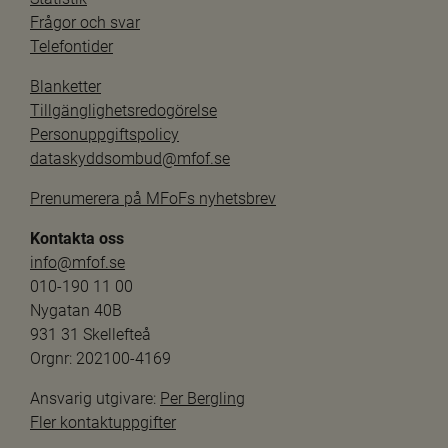
Frågor och svar
Telefontider
Blanketter
Tillgänglighetsredogörelse
Personuppgiftspolicy
dataskyddsombud@mfof.se
Prenumerera på MFoFs nyhetsbrev
Kontakta oss
info@mfof.se
010-190 11 00
Nygatan 40B
931 31 Skellefteå
Orgnr: 202100-4169
Ansvarig utgivare: 
Per Bergling
Fler kontaktuppgifter