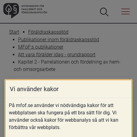
Öppna
Öppna
Menyn
sökrutan
Start
Föräldraskapsstöd
Publikationer inom föräldraskapsstöd
MFoF:s publikationer
Att vara förälder idag - grundrapport
Kapitel 2 - Parrelationen och fördelning av hem- 
och omsorgsarbete
Vi använder kakor
Kapitel 2 - Parrelationen 
och fördelning av hem- 
På mfof.se använder vi nödvändiga kakor för att
webbplatsen ska fungera på ett bra sätt för dig. Vi
och omsorgsarbete
använder också kakor för webbanalys så att vi kan
förbättra vår webbplats.
Skriv ut
Dela