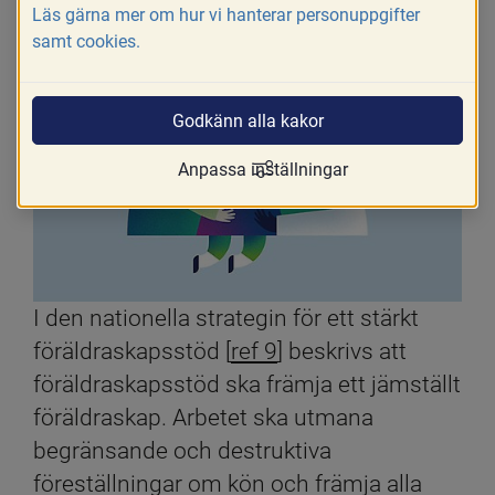
Läs gärna mer om hur vi hanterar personuppgifter
samt cookies.
Godkänn alla kakor
Anpassa inställningar
I den nationella strategin för ett stärkt 
föräldraskapsstöd [
ref 9
] beskrivs att 
föräldraskapsstöd ska främja ett jämställt 
föräldraskap. Arbetet ska utmana 
begränsande och destruktiva 
föreställningar om kön och främja alla 