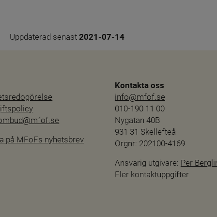
Uppdaterad senast 
2021-07-14
Kontakta oss
hetsredogörelse
info@mfof.se
ftspolicy
010-190 11 00
sombud@mfof.se
Nygatan 40B
931 31 Skellefteå
a på MFoFs nyhetsbrev
Orgnr: 202100-4169
Ansvarig utgivare: 
Per Bergli
Fler kontaktuppgifter