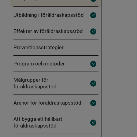
Fäll
ut
Tre
Utbildning i föräldraskapsstöd
perspektiv
Fäll
ut
Utbildning
Effekter av föräldraskapsstöd
i
Fäll
föräldraskapsstöd
ut
Effekter
Preventionsstrategier
av
föräldraskapsstöd
Program och metoder
Fäll
ut
Program
Målgrupper för
och
metoder
föräldraskapsstöd
Fäll
ut
Målgrupper
för
Arenor för föräldraskapsstöd
föräldraskapsstöd
Fäll
ut
Arenor
Att bygga ett hållbart
för
föräldraskapsstöd
föräldraskapsstöd
Fäll
ut
Att