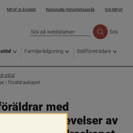
MFoF in English
Nationella minoritetsspråk
Om MFoF
Sök
sstöd
Familjerådgivning
Ställföreträdare
igt stöd
ar i föräldraskapet
föräldrar med 
h deras upplevelser av 