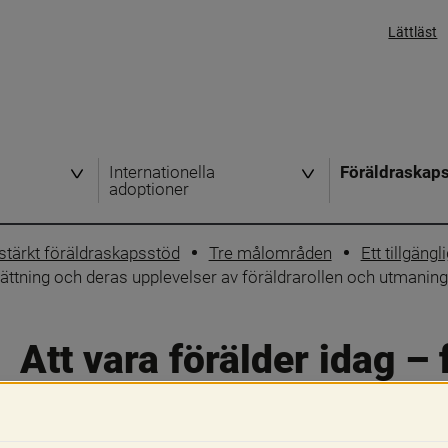
Lättläst
Internationella
Föräldraskap
adoptioner
t stärkt föräldraskapsstöd
Tre målområden
Ett tillgängl
ättning och deras upplevelser av föräldrarollen och utmaning
Att vara förälder idag – 
funktionsnedsättning oc