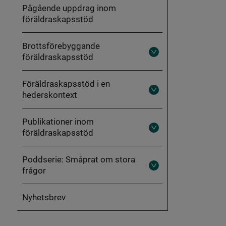
bygga
Pågående uppdrag inom
ett
föräldraskapsstöd
hållbart
föräldraskapsstöd
Brottsförebyggande
föräldraskapsstöd
Fäll
ut
Brottsförebyggande
föräldraskapsstöd
Föräldraskapsstöd i en
hederskontext
Fäll
ut
Föräldraskapsstöd
i
Publikationer inom
en
föräldraskapsstöd
hederskontext
Fäll
ut
Publikationer
inom
Poddserie: Småprat om stora
föräldraskapsstöd
frågor
Fäll
ut
Poddserie:
Småprat
Nyhetsbrev
om
stora
frågor