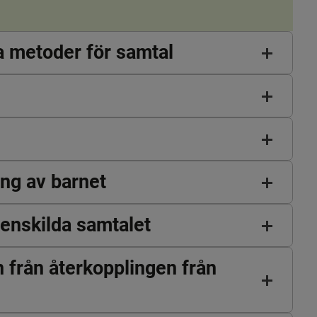
B.
a metoder för samtal
ing av barnet
 enskilda samtalet
n från återkopplingen från