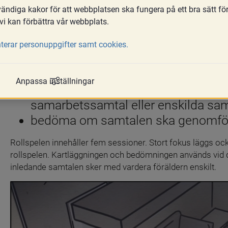
ndiga kakor för att webbplatsen ska fungera på ett bra sätt fö
I denna modul får du förslag på innehål
vi kan förbättra vår webbplats.
behöver göra inom ramen för samarbets
terar personuppgifter samt cookies.
förslag på stöd för att:
kartlägga om det finns risker runt d
Anpassa inställningar
bedöma om det är lämpligt att g
samarbetssamtal eller enskilda sa
bedöma om samtalen ska genomför
Rollspelen innehåller fem sessioner. Stort fokus läggs oc
rollspelen. Kartläggningen och bedömningen används vid 
inledande samtalen sker med vardera föräldern enskilt.