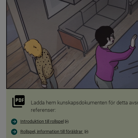
Ladda hem kunskapsdokumenten för detta avsnitt 
referenser:
pdf, 164.6 kB.
Introduktion till rollspel
pdf, 84.1 kB.
Rollspel, information till föräldrar 