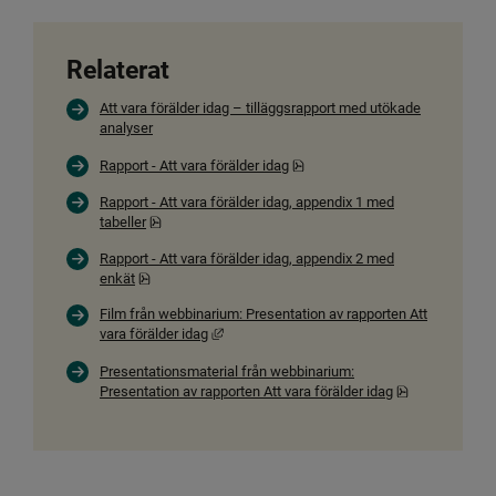
Relaterat
Att vara förälder idag – tilläggsrapport med utökade
analyser
Pdf, 8.4 MB, öppnas i nytt fönst
Rapport - Att vara förälder idag
Rapport - Att vara förälder idag, appendix 1 med
Pdf, 2.7 MB, öppnas i nytt fönster.
tabeller
Rapport - Att vara förälder idag, appendix 2 med
Pdf, 259.9 kB, öppnas i nytt fönster.
enkät
Film från webbinarium: Presentation av rapporten Att
Länk till annan webbplats, öppnas i nytt föns
vara förälder idag
Presentationsmaterial från webbinarium:
Pdf, 2.2 MB, ö
Presentation av rapporten Att vara förälder idag