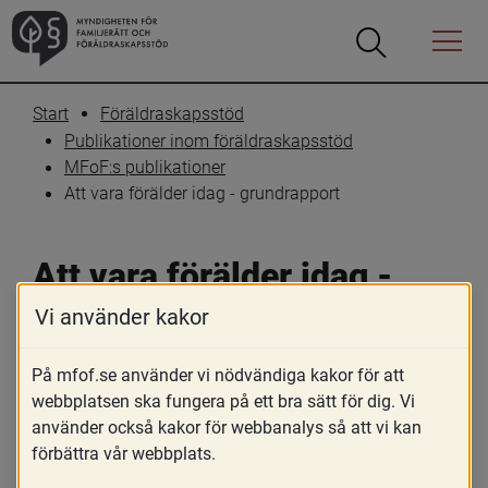
Öppna
Öppna
Menyn
sökrutan
Start
Föräldraskapsstöd
Publikationer inom föräldraskapsstöd
MFoF:s publikationer
Att vara förälder idag - grundrapport
Att vara förälder idag - 
grundrapport
Vi använder kakor
På mfof.se använder vi nödvändiga kakor för att
Skriv ut
Dela
webbplatsen ska fungera på ett bra sätt för dig. Vi
använder också kakor för webbanalys så att vi kan
Föräldrar är olika och lever i olika 
förbättra vår webbplats.
livssituationer. Beroende på var de bor, 