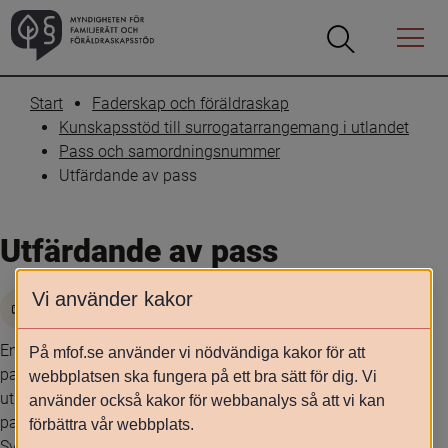
Öppna
Öppna
Menyn
sökrutan
Start
Faderskap och föräldraskap
Kunskapsstöd till surrogatarrangemang i utlandet
Pass och samordningsnummer
Utfärdande av pass
Utfärdande av pass
Vi använder kakor
Skriv ut
En svensk medborgare har rätt att genom ansökan erhålla 
På mfof.se använder vi nödvändiga kakor för att
pass, enligt 4 § passlagen (1978:302) (PL). Svenska 
webbplatsen ska fungera på ett bra sätt för dig. Vi
utlandsmyndigheter kan under vissa förutsättningar utfärda 
använder också kakor för webbanalys så att vi kan
pass för barn födda genom surrogatarrangemang i utlandet. 
förbättra vår webbplats.
Svenska utlandsmyndigheter utfärdar vanligtvis provisoriska 