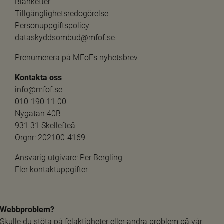
Blanketter
Tillgänglighetsredogörelse
Personuppgiftspolicy
dataskyddsombud@mfof.se
Prenumerera på MFoFs nyhetsbrev
Kontakta oss
info@mfof.se
010-190 11 00
Nygatan 40B
931 31 Skellefteå
Orgnr: 202100-4169
Ansvarig utgivare: 
Per Bergling
Fler kontaktuppgifter
Webbproblem?
Skulle du stöta på felaktigheter eller andra problem på vår 