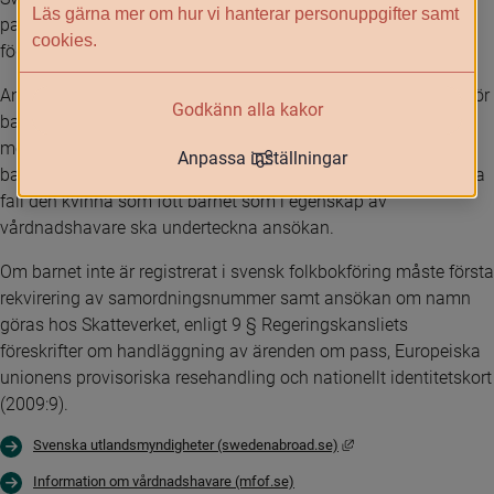
Läs gärna mer om hur vi hanterar personuppgifter samt
pass och endast för resa till Sverige, enligt 11 § PL för barn 
cookies.
födda genom surrogatarrangemang.
Ansökan om pass kan endast beviljas, med vissa undantag, för 
Godkänn alla kakor
barn under 18 år om barnets vårdnadshavare har lämnat sitt 
medgivande, enligt 7 § PL (1978:302). Vid passansökan för 
Anpassa inställningar
barn födda genom surrogatarrangemang är det därför i många 
fall den kvinna som fött barnet som i egenskap av 
vårdnadshavare ska underteckna ansökan.
Om barnet inte är registrerat i svensk folkbokföring måste första 
rekvirering av samordningsnummer samt ansökan om namn 
göras hos Skatteverket, enligt 9 § Regeringskansliets 
föreskrifter om handläggning av ärenden om pass, Europeiska 
unionens provisoriska resehandling och nationellt identitetskort 
(2009:9).
Länk till annan webbpla
Svenska utlandsmyndigheter (swedenabroad.se)
Information om vårdnadshavare (mfof.se)