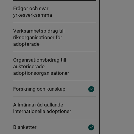
Frågor och svar
yrkesverksamma
Verksamhetsbidrag till
riksorganisationer för
adopterade
Organisationsbidrag till
auktoriserade
adoptionsorganisationer
Forskning och kunskap
Fäll
ut
Forskning
Allmänna råd gällande
och
kunskap
internationella adoptioner
Blanketter
Fäll
ut