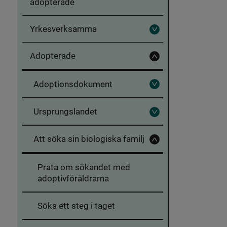
adopterade
Yrkesverksamma
Fäll
ut
Yrkesverksamma
Adopterade
Fäll
in
Adopterade
Adoptionsdokument
Fäll
ut
Adoptionsdokument
Ursprungslandet
Fäll
ut
Ursprungslandet
Att söka sin biologiska familj
Fäll
in
Att
Prata om sökandet med
söka
sin
adoptivföräldrarna
biologiska
familj
Söka ett steg i taget