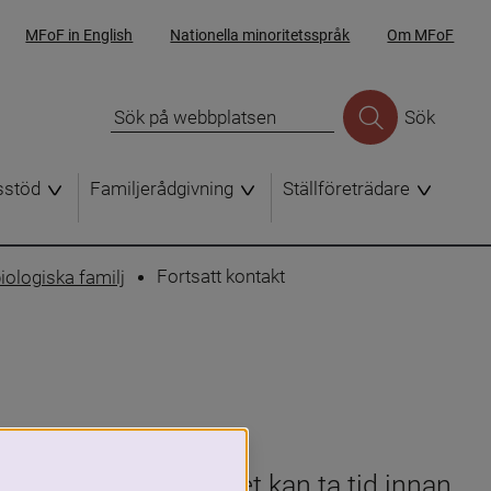
MFoF in English
Nationella minoritetsspråk
Om MFoF
Sök
sstöd
Familjerådgivning
Ställföreträdare
Fortsatt kontakt
iologiska familj
 alla inblandade. Det kan ta tid innan 