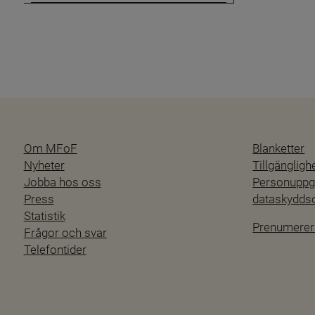
Blanketter
Om MFoF
Blanketter
Nyheter
Tillgänglig
Jobba hos oss
Personuppgi
Press
dataskydd
Statistik
Prenumerer
Frågor och svar
Telefontider