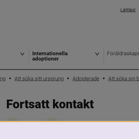
Lättläst
Internationella
Föräldraskap
adoptioner
ing
Att söka sitt ursprung
Adopterade
Att söka sin b
Fortsatt kontakt
Skriv ut
Dela
Hur och om kontakten fortsätter beror på