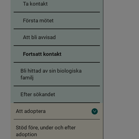
Ta kontakt
Första mötet
Att bli avvisad
Fortsatt kontakt
Bli hittad av sin biologiska
familj
Efter sökandet
Att adoptera
Fäll
ut
Att
Stöd före, under och efter
adoptera
adoption