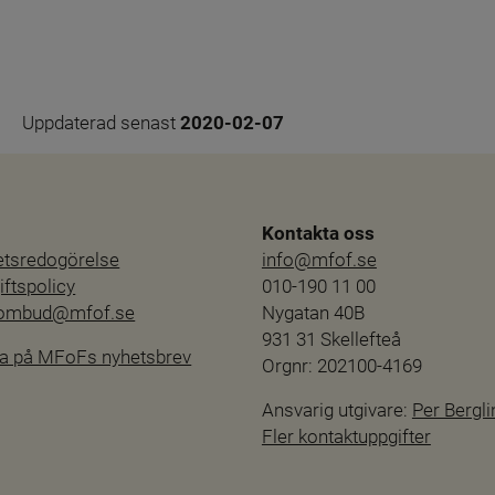
Uppdaterad senast 
2020-02-07
Kontakta oss
hetsredogörelse
info@mfof.se
ftspolicy
010-190 11 00
sombud@mfof.se
Nygatan 40B
931 31 Skellefteå
a på MFoFs nyhetsbrev
Orgnr: 202100-4169
Ansvarig utgivare: 
Per Bergli
Fler kontaktuppgifter