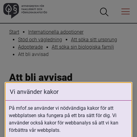
Öppna
Öppna
Menyn
sökrutan
Start
Internationella adoptioner
Stöd och vägledning
Att söka sitt ursprung
Adopterade
Att söka sin biologiska familj
Att bli avvisad
Att bli avvisad
Vi använder kakor
Skriv ut
Dela
På mfof.se använder vi nödvändiga kakor för att
Att ta kontakt innebär en risk att bli 
webbplatsen ska fungera på ett bra sätt för dig. Vi
avvisad, direkt eller efter en inledande 
använder också kakor för webbanalys så att vi kan
kontakt.
förbättra vår webbplats.