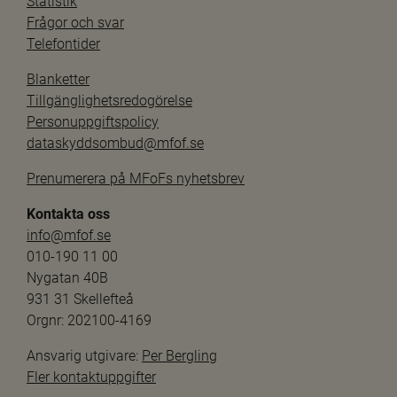
Statistik
Frågor och svar
Telefontider
Blanketter
Tillgänglighetsredogörelse
Personuppgiftspolicy
dataskyddsombud@mfof.se
Prenumerera på MFoFs nyhetsbrev
Kontakta oss
info@mfof.se
010-190 11 00
Nygatan 40B
931 31 Skellefteå
Orgnr: 202100-4169
Ansvarig utgivare: 
Per Bergling
Fler kontaktuppgifter