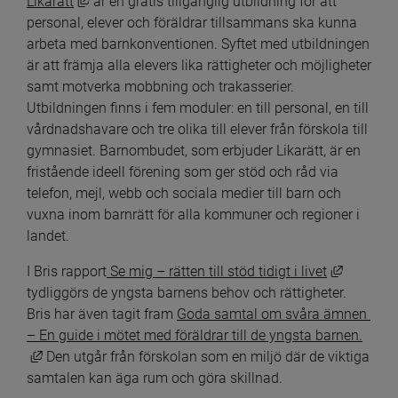
Länk till annan webbplats, öppnas i nytt fönster.
Likarätt
 är en gratis tillgänglig utbildning för att 
personal, elever och föräldrar tillsammans ska kunna 
arbeta med barnkonventionen. Syftet med utbildningen 
är att främja alla elevers lika rättigheter och möjligheter 
samt motverka mobbning och trakasserier. 
Utbildningen finns i fem moduler: en till personal, en till 
vårdnadshavare och tre olika till elever från förskola till 
gymnasiet. Barnombudet, som erbjuder Likarätt, är en 
fristående ideell förening som ger stöd och råd via 
telefon, mejl, webb och sociala medier till barn och 
vuxna inom barnrätt för alla kommuner och regioner i 
landet.
Länk till
I Bris rapport
 Se mig – rätten till stöd tidigt i livet
tydliggörs de yngsta barnens behov och rättigheter. 
Bris har även tagit fram 
Goda samtal om svåra ämnen 
– En guide i mötet med föräldrar till de yngsta barnen.
Länk till annan webbplats, öppnas i nytt fönster.
 Den utgår från förskolan som en miljö där de viktiga 
samtalen kan äga rum och göra skillnad.