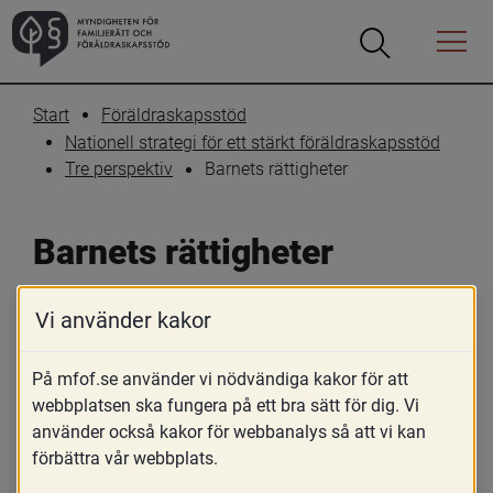
Öppna
Öppna
Menyn
sökrutan
Start
Föräldraskapsstöd
Nationell strategi för ett stärkt föräldraskapsstöd
Barnets rättigheter
Tre perspektiv
Barnets rättigheter
Vi använder kakor
Skriv ut
Dela
Barnets rättigheter i enlighet med 
På mfof.se använder vi nödvändiga kakor för att
barnkonventionen är en grundläggande 
webbplatsen ska fungera på ett bra sätt för dig. Vi
utgångspunkt som ska genomsyra allt 
använder också kakor för webbanalys så att vi kan
förbättra vår webbplats.
föräldraskapsstöd. Att tillvarata barnets 