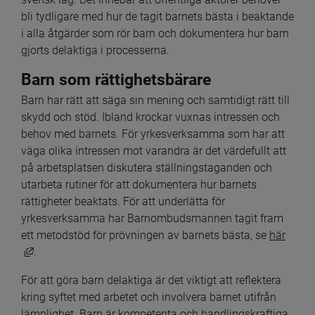
bli tydligare med hur de tagit barnets bästa i beaktande 
i alla åtgärder som rör barn och dokumentera hur barn 
gjorts delaktiga i processerna.
Barn som rättighetsbärare
Barn har rätt att säga sin mening och samtidigt rätt till 
skydd och stöd. Ibland krockar vuxnas intressen och 
behov med barnets. För yrkesverksamma som har att 
väga olika intressen mot varandra är det värdefullt att 
på arbetsplatsen diskutera ställningstaganden och 
utarbeta rutiner för att dokumentera hur barnets 
rättigheter beaktats. För att underlätta för 
yrkesverksamma har Barnombudsmannen tagit fram 
ett metodstöd för prövningen av barnets bästa, se 
här
Länk till annan webbplats, öppnas i nytt fönster.
.
För att göra barn delaktiga är det viktigt att reflektera 
kring syftet med arbetet och involvera barnet utifrån 
lämplighet. Barn är kompetenta och handlingskraftiga 