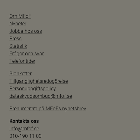
Om MFoF
Nyheter
Jobba hos oss
Press
Statistik
Frågor och svar
Telefontider
Blanketter
Tillgänglighetsredogörelse
Personuppgiftspolicy
dataskyddsombud@mfof.se
Prenumerera på MFoFs nyhetsbrev
Kontakta oss
info@mfof.se
010-190 11 00