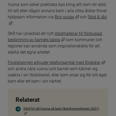
Vuxna som söker praktiska tips kring allt som rör stöd 
till sitt eller någon annans barn i alla olika åldrar finner 
Länk till annan webb
hjälpsam information via 
Bris guidar
 och 
Stöd & råd
Länk till annan webbplats, öppnas i nytt fönster.
.
SKR har utvecklat ett nytt 
stödmaterial till fördjupad 
Länk till annan webbplats, ö
bedömning av barnets bästa
 som kommuner och 
regioner kan använda som inspirationskälla för att 
stärka det egna arbetet.
Länk t
Föräldralinjen erbjuder telefon­samtal med föräldrar
och andra nära vuxna runt barnet som känner sig 
osäkra i sin föräldraroll, eller som oroar sig för sitt eget 
barn eller ett barn i sin närhet.
Relaterat
Stöd för att lyssna på barn (Barnkonventionen 2021)
Länk till annan webbplats, öppnas i nytt fönster.