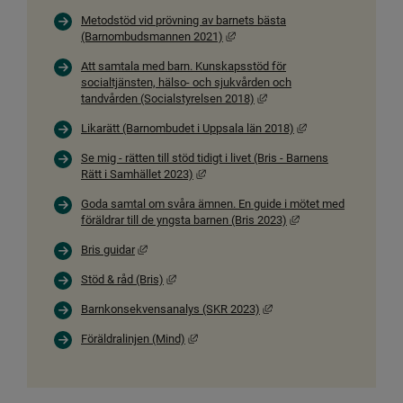
Metodstöd vid prövning av barnets bästa
Länk till annan webbplats, öppnas 
(Barnombudsmannen 2021)
Att samtala med barn. Kunskapsstöd för
socialtjänsten, hälso- och sjukvården och
Länk till annan webbplats, 
tandvården (Socialstyrelsen 2018)
Länk till annan web
Likarätt (Barnombudet i Uppsala län 2018)
Se mig - rätten till stöd tidigt i livet (Bris - Barnens
Länk till annan webbplats, öppnas i nytt
Rätt i Samhället 2023)
Goda samtal om svåra ämnen. En guide i mötet med
Länk till annan webbp
föräldrar till de yngsta barnen (Bris 2023)
Länk till annan webbplats, öppnas i nytt fönster.
Bris guidar
Länk till annan webbplats, öppnas i nytt fönst
Stöd & råd (Bris)
Länk till annan webbplats,
Barnkonsekvensanalys (SKR 2023)
Länk till annan webbplats, öppnas i nytt 
Föräldralinjen (Mind)