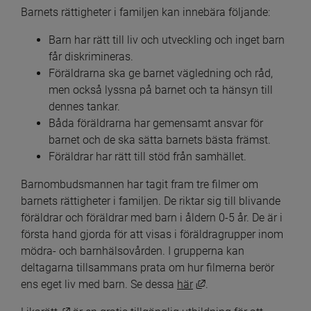
Barnets rättigheter i familjen kan innebära följande:
Barn har rätt till liv och utveckling och inget barn 
får diskrimineras.
Föräldrarna ska ge barnet vägledning och råd, 
men också lyssna på barnet och ta hänsyn till 
dennes tankar.
Båda föräldrarna har gemensamt ansvar för 
barnet och de ska sätta barnets bästa främst.
Föräldrar har rätt till stöd från samhället.
Barnombudsmannen har tagit fram tre filmer om 
barnets rättigheter i familjen. De riktar sig till blivande 
föräldrar och föräldrar med barn i åldern 0-5 år. De är i 
första hand gjorda för att visas i föräldragrupper inom 
mödra- och barnhälsovården. I grupperna kan 
deltagarna tillsammans prata om hur filmerna berör 
Länk till annan webbpl
ens eget liv med barn. Se dessa 
här
.