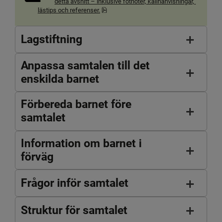
detta avsnitt – inklusive fotnoter, källhänvisningar, 
pdf, 238.1 kB, öppnas i nytt fönster.
lästips och referenser.
Lagstiftning
Anpassa samtalen till det
enskilda barnet
Förbereda barnet före
samtalet
Information om barnet i
förväg
Frågor inför samtalet
Struktur för samtalet