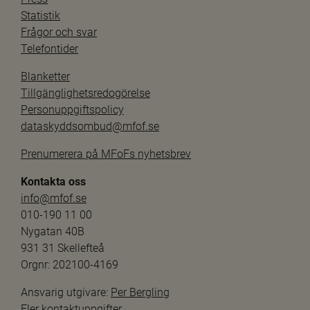
Statistik
Frågor och svar
Telefontider
Blanketter
Tillgänglighetsredogörelse
Personuppgiftspolicy
dataskyddsombud@mfof.se
Prenumerera på MFoFs nyhetsbrev
Kontakta oss
info@mfof.se
010-190 11 00
Nygatan 40B
931 31 Skellefteå
Orgnr: 202100-4169
Ansvarig utgivare: 
Per Bergling
Fler kontaktuppgifter