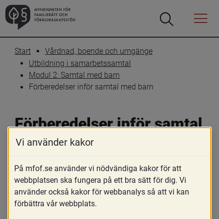
Öppna
Öppna
Menyn
sökrutan
Start
Vårdnad, boende och umgänge
Utbildning i samarbetssamtal
Modul 2: Samtal med barn
Förberedelser inför samtal med barn
Förberedelser inför samtal 
med barn
Vi använder kakor
På mfof.se använder vi nödvändiga kakor för att
Skriv ut
Dela
webbplatsen ska fungera på ett bra sätt för dig. Vi
använder också kakor för webbanalys så att vi kan
Denna modul innehåller information om 
förbättra vår webbplats.
och exempel på hur samtalsledare kan 