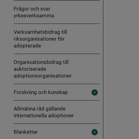
Frågor och svar
yrkesverksamma
Verksamhetsbidrag till
riksorganisationer för
adopterade
Organisationsbidrag till
auktoriserade
adoptionsorganisationer
Forskning och kunskap
Fäll
ut
Forskning
Allmänna råd gällande
och
kunskap
internationella adoptioner
Blanketter
Fäll
ut