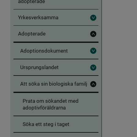
adopterade
Yrkesverksamma
Fäll
ut
Yrkesverksamma
Adopterade
Fäll
in
Adopterade
Adoptionsdokument
Fäll
ut
Adoptionsdokument
Ursprungslandet
Fäll
ut
Ursprungslandet
Att söka sin biologiska familj
Fäll
in
Att
Prata om sökandet med
söka
sin
adoptivföräldrarna
biologiska
familj
Söka ett steg i taget