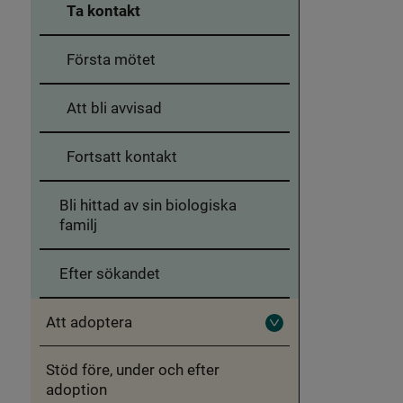
Ta kontakt
Första mötet
Att bli avvisad
Fortsatt kontakt
Bli hittad av sin biologiska
familj
Efter sökandet
Att adoptera
Fäll
ut
Att
Stöd före, under och efter
adoptera
adoption