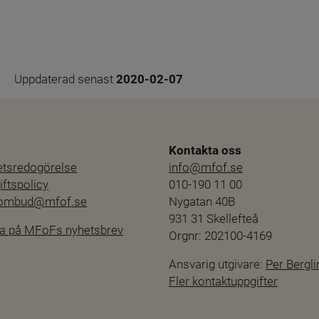
Uppdaterad senast 
2020-02-07
Kontakta oss
hetsredogörelse
info@mfof.se
ftspolicy
010-190 11 00
sombud@mfof.se
Nygatan 40B
931 31 Skellefteå
a på MFoFs nyhetsbrev
Orgnr: 202100-4169
Ansvarig utgivare: 
Per Bergli
Fler kontaktuppgifter