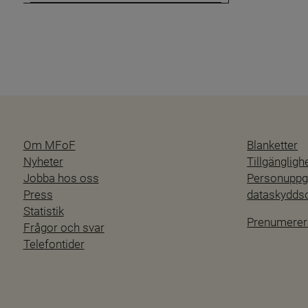
Blanketter
Om MFoF
Blanketter
Nyheter
Tillgänglig
Jobba hos oss
Personuppgi
Press
dataskydd
Statistik
Prenumerer
Frågor och svar
Telefontider