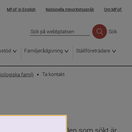
MFoF in English
Nationella minoritetsspråk
Om MFoF
Sök
sstöd
Familjerådgivning
Ställföreträdare
Ta kontakt
iologiska familj
en är ett stort steg. Den som sökt är 