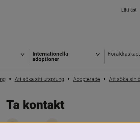
Lättläst
Internationella
Föräldraskap
adoptioner
ing
Att söka sitt ursprung
Adopterade
Att söka sin b
Ta kontakt
Skriv ut
Dela
Att ta kontakt med den biologiska familj