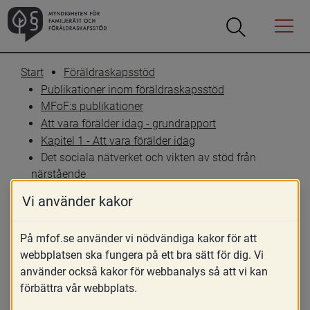
Öppna
Öppna
Menyn
sökrutan
Start
Föräldraskapsstöd
Publikationer inom föräldraskapsstöd
MFoF:s publikationer
Att vara förälder idag - grundrapport
Kapitel 1 - Att vara förälder idag
Det sociala nätverket och vikten av stöd från 
närstående
Vi använder kakor
Det sociala nätverket och 
På mfof.se använder vi nödvändiga kakor för att
vikten av stöd från 
webbplatsen ska fungera på ett bra sätt för dig. Vi
använder också kakor för webbanalys så att vi kan
närstående
förbättra vår webbplats.