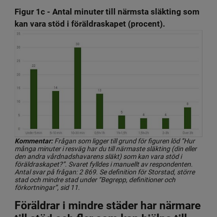
Figur 1c - Antal minuter till närmsta släkting som 
kan vara stöd i föräldraskapet (procent).
Kommentar:
 Frågan som ligger till grund för figuren löd ”Hur 
många minuter i resväg har du till närmaste släkting (din eller 
den andra vårdnadshavarens släkt) som kan vara stöd i 
föräldraskapet?”. Svaret fylldes i manuellt av respondenten. 
Antal svar på frågan: 2 869. Se definition för Storstad, större 
stad och mindre stad under ”Begrepp, definitioner och 
förkortningar”, sid 11.
Föräldrar i mindre städer har närmare 