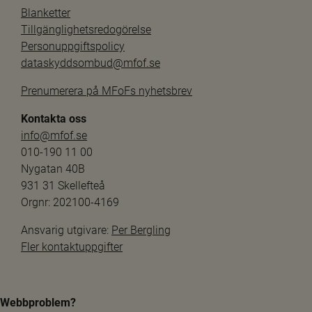
Blanketter
Tillgänglighetsredogörelse
Personuppgiftspolicy
dataskyddsombud@mfof.se
Prenumerera på MFoFs nyhetsbrev
Kontakta oss
info@mfof.se
010-190 11 00
Nygatan 40B
931 31 Skellefteå
Orgnr: 202100-4169
Ansvarig utgivare: 
Per Bergling
Fler kontaktuppgifter
Webbproblem?