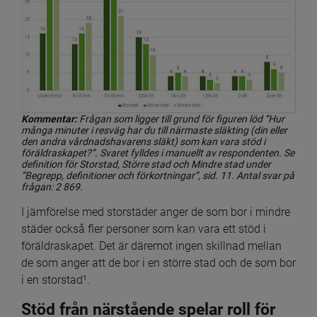
Kommentar:
 Frågan som ligger till grund för figuren löd ”Hur 
många minuter i resväg har du till närmaste släkting (din eller 
den andra vårdnadshavarens släkt) som kan vara stöd i 
föräldraskapet?”. Svaret fylldes i manuellt av respondenten. Se 
definition för Storstad, Större stad och Mindre stad under 
”Begrepp, definitioner och förkortningar”, sid. 11. Antal svar på 
frågan: 2 869.
I jämförelse med storstäder anger de som bor i mindre 
städer också fler personer som kan vara ett stöd i 
föräldraskapet. Det är däremot ingen skillnad mellan 
de som anger att de bor i en större stad och de som bor 
i en storstad¹.
Stöd från närstående spelar roll för 