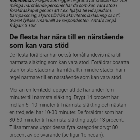
Kommentar:
 Frågan som ligger till grund för tabellen löd ”Hur 
många närstående personer har du som kan vara stöd i 
föräldraskapet genom att t.ex. hjälpa till vid sjukdom, 
barnpassning, skjuts till/från aktiviteter, läxläsning osv.?”. 
Svaret fylldes i manuellt av respondenten. Antal svar på 
frågan: 3 138.
De flesta har nära till en närstående 
som kan vara stöd
De flesta föräldrar har också förhållandevis nära till 
närmsta släkting som kan vara stöd. Föräldrar bosatta 
utanför storstäderna, framförallt i mindre städer, har i 
regel närmare till en närstående som kan vara stöd.
Mer än en femtedel uppger att de har under fem 
minuter till närmsta släkting. Drygt 14 procent har 
mellan 5–10 minuter till närmsta släkting och nästan 
en tredjedel har 10-30 minuter. De föräldrar som har 
30-60 minuter till närmsta släkting utgör 13 procent. 
Tillsammans utgör dessa fyra kategorier drygt 80 
procent av de svarande (se figur 1c nedan).