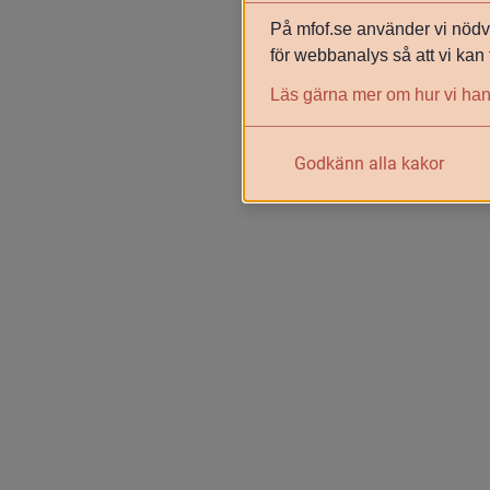
På mfof.se använder vi nödvä
för webbanalys så att vi kan 
Läs gärna mer om hur vi han
Godkänn alla kakor