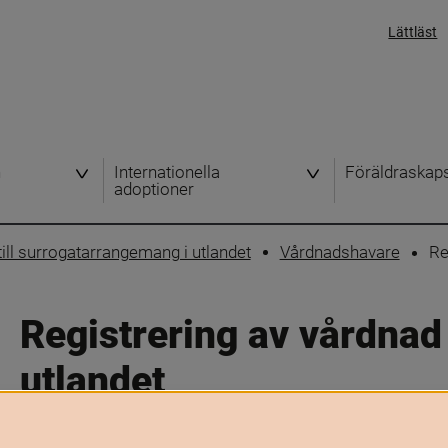
Lättläst
h
Internationella
Föräldraskap
adoptioner
ill surrogatarrangemang i utlandet
Vårdnadshavare
Re
Registrering av vårdnad v
utlandet
Skriv ut