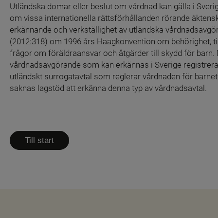
Utländska domar eller beslut om vårdnad kan gälla i Sverige
om vissa internationella rättsförhållanden rörande äktens
erkännande och verkställighet av utländska vårdnadsavgöra
(2012:318) om 1996 års Haagkonvention om behörighet, till
frågor om föräldraansvar och åtgärder till skydd för barn. 
vårdnadsavgörande som kan erkännas i Sverige registreras
utländskt surrogatavtal som reglerar vårdnaden för barnet 
saknas lagstöd att erkänna denna typ av vårdnadsavtal.
Till start