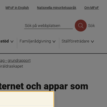
MFoF in English
Nationella minoritetsspråk
Om MFoF
Sök
sstöd
Familjerådgivning
Ställföreträdare
dag - grundrapport
öräldraskapet
ternet och appar som 