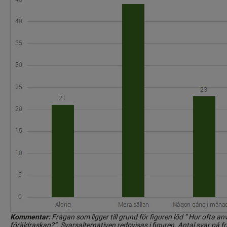
Kommentar:
 Frågan som ligger till grund för figuren löd ” Hur ofta an
föräldraskap?”. Svarsalternativen redovisas i figuren. Antal svar på f