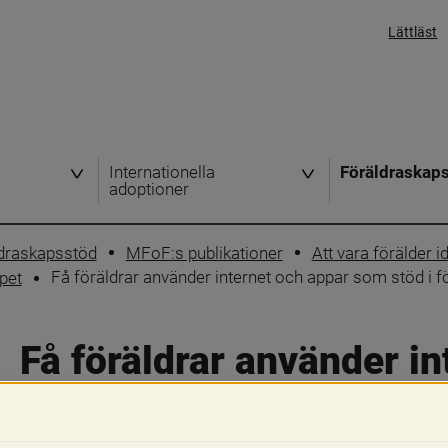
Lättläst
Internationella
Föräldraskap
adoptioner
ldraskapsstöd
MFoF:s publikationer
Att vara förälder i
Få föräldrar använder internet och appar som stöd i f
pet
Få föräldrar använder in
stöd i föräldraskapet