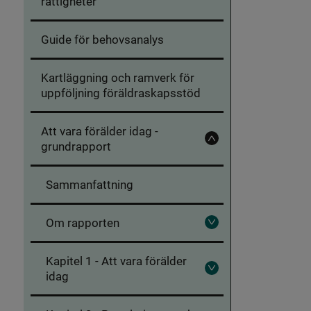
rättigheter
Guide för behovsanalys
Kartläggning och ramverk för
uppföljning föräldraskapsstöd
Att vara förälder idag -
grundrapport
Fäll
in
Att
vara
Sammanfattning
förälder
idag
-
grundrapport
Om rapporten
Fäll
ut
Om
Kapitel 1 - Att vara förälder
rapporten
idag
Fäll
ut
Kapitel
1