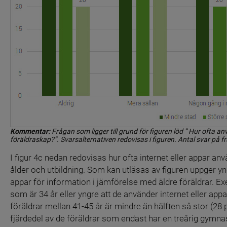
Kommentar:
 Frågan som ligger till grund för figuren löd ” Hur ofta an
föräldraskap?”. Svarsalternativen redovisas i figuren. Antal svar på f
I figur 4c nedan redovisas hur ofta internet eller appar an
ålder och utbildning. Som kan utläsas av figuren uppger yngr
appar för information i jämförelse med äldre föräldrar. E
som är 34 år eller yngre att de använder internet eller app
föräldrar mellan 41-45 år är mindre än hälften så stor (28 p
fjärdedel av de föräldrar som endast har en treårig gymnasi