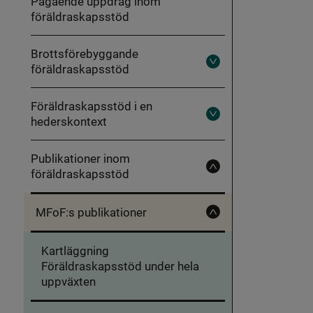
Pågående uppdrag inom
ett
föräldraskapsstöd
hållbart
föräldraskapsstöd
Brottsförebyggande
föräldraskapsstöd
Fäll
ut
Brottsförebyggande
föräldraskapsstöd
Föräldraskapsstöd i en
hederskontext
Fäll
ut
Föräldraskapsstöd
i
Publikationer inom
en
föräldraskapsstöd
hederskontext
Fäll
in
Publikationer
inom
MFoF:s publikationer
föräldraskapsstöd
Fäll
in
MFoF:s
Kartläggning
publikationer
Föräldraskapsstöd under hela
uppväxten