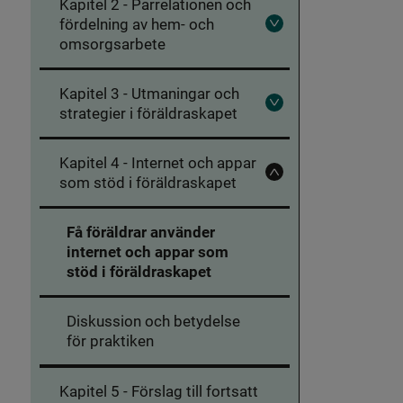
Kapitel 2 - Parrelationen och
-
Att
fördelning av hem- och
Fäll
vara
omsorgsarbete
ut
förälder
Kapitel
idag
2
-
Kapitel 3 - Utmaningar och
Parrelationen
strategier i föräldraskapet
Fäll
och
ut
fördelning
Kapitel
av
3
hem-
Kapitel 4 - Internet och appar
-
och
Utmaningar
som stöd i föräldraskapet
omsorgsarbete
Fäll
och
in
strategier
Kapitel
i
4
Få föräldrar använder
föräldraskapet
-
Internet
internet och appar som
och
stöd i föräldraskapet
appar
som
stöd
i
Diskussion och betydelse
föräldraskapet
för praktiken
Kapitel 5 - Förslag till fortsatt