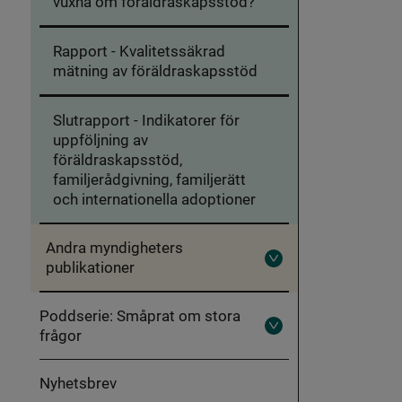
vuxna om föräldraskapsstöd?
Rapport - Kvalitetssäkrad
mätning av föräldraskapsstöd
Slutrapport - Indikatorer för
uppföljning av
föräldraskapsstöd,
familjerådgivning, familjerätt
och internationella adoptioner
Andra myndigheters
publikationer
Fäll
ut
Andra
myndigheters
Poddserie: Småprat om stora
publikationer
frågor
Fäll
ut
Poddserie:
Småprat
Nyhetsbrev
om
stora