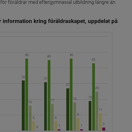
ör föräldrar med eftergymnasial utbildning längre än 
r information kring föräldraskapet, uppdelat på 