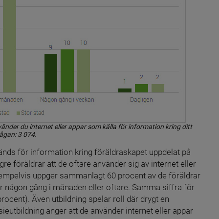
vänder du internet eller appar som källa för information kring ditt 
rågan: 3 074.
vänds för information kring föräldraskapet uppdelat på 
e föräldrar att de oftare använder sig av internet eller 
xempelvis uppger sammanlagt 60 procent av de föräldrar 
ar någon gång i månaden eller oftare. Samma siffra för 
rocent). Även utbildning spelar roll där drygt en 
eutbildning anger att de använder internet eller appar 