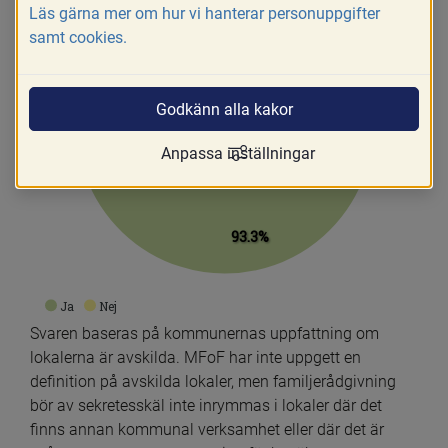
6.7%
Läs gärna mer om hur vi hanterar personuppgifter
samt cookies.
Godkänn alla kakor
Anpassa inställningar
93.3%
Ja
Nej
Svaren baseras på kommunernas uppfattning om 
lokalerna är avskilda. MFoF har inte uppgett en 
definition på avskilda lokaler, men familjerådgivning 
bör av sekretesskäl inte inrymmas i lokaler där det 
finns annan kommunal verksamhet eller där det är 