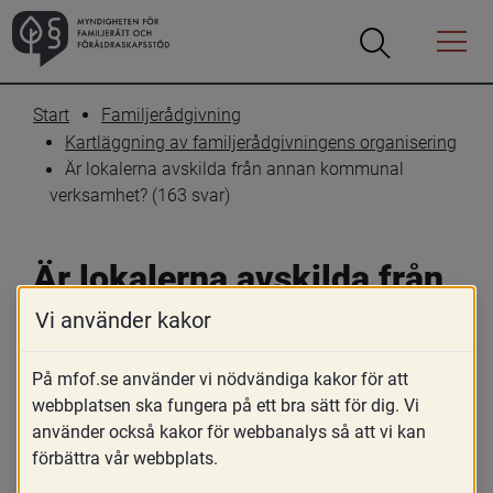
Öppna
Öppna
Menyn
sökrutan
Start
Familjerådgivning
Kartläggning av familjerådgivningens organisering
Är lokalerna avskilda från annan kommunal 
verksamhet? (163 svar)
Är lokalerna avskilda från 
annan kommunal 
Vi använder kakor
verksamhet? (163 svar)
På mfof.se använder vi nödvändiga kakor för att
webbplatsen ska fungera på ett bra sätt för dig. Vi
Skriv ut
Dela
använder också kakor för webbanalys så att vi kan
förbättra vår webbplats.