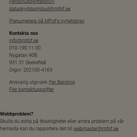
Personuppgiftspolicy
dataskyddsombud@mfof.se
Prenumerera på MFoFs nyhetsbrev
Kontakta oss
info@mfof.se
010-190 11 00
Nygatan 40B
931 31 Skellefteå
Orgnr: 202100-4169
Ansvarig utgivare: 
Per Bergling
Fler kontaktuppgifter
Webbproblem?
Skulle du stöta på felaktigheter eller andra problem på vår 
hemsida kan du rapportera det till 
webmaster@mfof.se