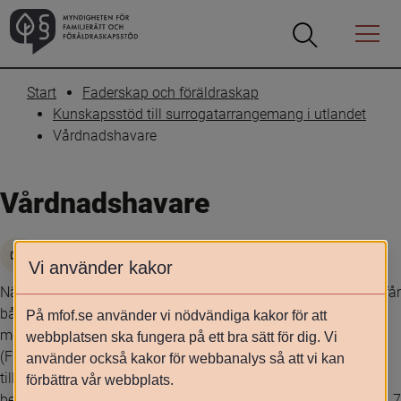
Öppna
Öppna
Menyn
sökrutan
Start
Faderskap och föräldraskap
Kunskapsstöd till surrogatarrangemang i utlandet
Vårdnadshavare
Vårdnadshavare
Skriv ut
Vi använder kakor
När en kvinna föder ett barn i Sverige och är gift med en man får 
båda föräldrarna vårdnaden om barnet. I annat fall är barnets 
På mfof.se använder vi nödvändiga kakor för att
mor ensam vårdnadshavare, enligt 6 kap. 3 § föräldrabalken 
webbplatsen ska fungera på ett bra sätt för dig. Vi
(FB). Som mor räknas den som har fött barnet, även om det 
använder också kakor för webbanalys så att vi kan
tillkommit genom att ett ägg från en annan kvinna efter 
förbättra vår webbplats.
befruktning utanför kroppen har förts in i hennes kropp (1 kap. 7 