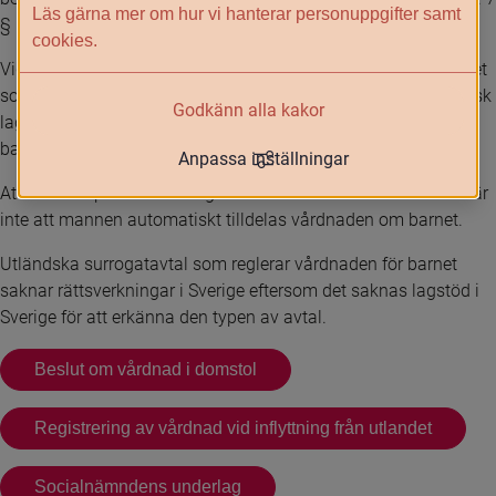
Läs gärna mer om hur vi hanterar personuppgifter samt
§ FB).
cookies.
Vid surrogatarrangemang är det alltså kvinnan som fött barnet 
som är barnets rättsliga mor och vårdnadshavare enligt svensk 
Godkänn alla kakor
lag. Är kvinnan gift med en man anses hennes make vara 
barnets far och då är även han barnets vårdnadshavare.
Anpassa inställningar
Att faderskapet fastställts genom dom eller bekräftelse innebär 
inte att mannen automatiskt tilldelas vårdnaden om barnet.
Utländska surrogatavtal som reglerar vårdnaden för barnet 
saknar rättsverkningar i Sverige eftersom det saknas lagstöd i 
Sverige för att erkänna den typen av avtal.
Beslut om vårdnad i domstol
Registrering av vårdnad vid inflyttning från utlandet
Socialnämndens underlag