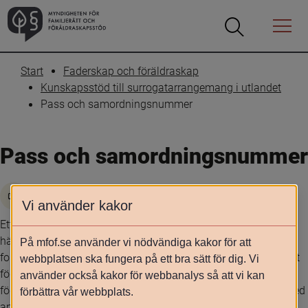
Öppna
Öppna
Menyn
sökrutan
Start
Faderskap och föräldraskap
Kunskapsstöd till surrogatarrangemang i utlandet
Pass och samordningsnummer
Pass och samordningsnummer
Skriv ut
Vi använder kakor
Ett barn som föds i Sverige av en mamma som är folkbokförd 
här, eller en pappa som är folkbokförd och vårdnadshavare, 
På mfof.se använder vi nödvändiga kakor för att
folkbokförs och får ett personnummer vid födelsen. Om barnet 
webbplatsen ska fungera på ett bra sätt för dig. Vi
föds utomlands folkbokförs barnet normalt inte i Sverige vid 
använder också kakor för webbanalys så att vi kan
födelsen och får då heller inget personnummer. I samband med 
förbättra vår webbplats.
ansökan om svenskt pass för barnet begär i ett sådant fall 