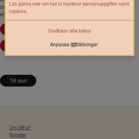
Läs gärna mer om hur vi hanterar personuppgifter samt
svensk ambassad eller generalkonsulat i stället tilldelning av 
cookies.
ett samordningsnummer för barnet för att kunna utfärda pass.
Tilldelning av samordningsnummer
Godkänn alla kakor
Anpassa inställningar
Utfärdande av pass
Till start
Om MFoF
Nyheter