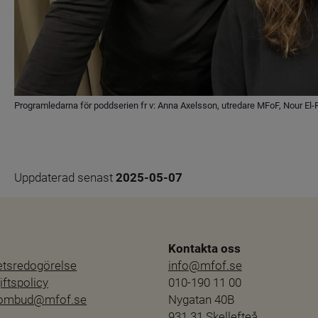
Programledarna för poddserien fr v: Anna Axelsson, utredare MFoF, Nour El
Uppdaterad senast 
2025-05-07
Kontakta oss
hetsredogörelse
info@mfof.se
ftspolicy
010-190 11 00
sombud@mfof.se
Nygatan 40B
931 31 Skellefteå