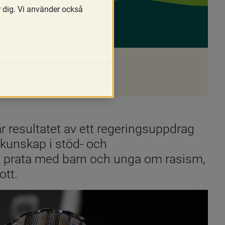
r dig. Vi använder också
t
 resultatet av ett regeringsuppdrag 
kunskap i stöd- och 
 prata med barn och unga om rasism, 
ott.