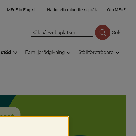
MFoF in English
Nationella minoritetsspråk
Om MFoF
Sök
sstöd
Familjerådgivning
Ställföreträdare