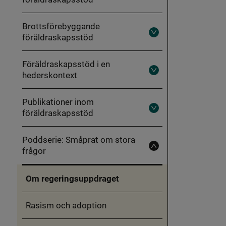
föräldraskapsstöd
Brottsförebyggande
föräldraskapsstöd
Fäll
ut
Brottsförebyggande
föräldraskapsstöd
Föräldraskapsstöd i en
hederskontext
Fäll
ut
Föräldraskapsstöd
i
Publikationer inom
en
föräldraskapsstöd
hederskontext
Fäll
ut
Publikationer
inom
Poddserie: Småprat om stora
föräldraskapsstöd
frågor
Fäll
in
Poddserie:
Småprat
Om regeringsuppdraget
om
stora
frågor
Rasism och adoption