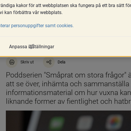
ndiga kakor för att webbplatsen ska fungera på ett bra sätt fö
vi kan förbättra vår webbplats.
terar personuppgifter samt cookies.
Om regeringsuppdrage
Anpassa inställningar
Skriv ut
Dela
Poddserien "Småprat om stora frågor" är
att se över, inhämta och sammanställa 
informationsmaterial om hur vuxna kan
liknande former av fientlighet och hatbr