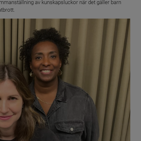
sammanställning av kunskapsluckor när det gäller barn 
tbrott.