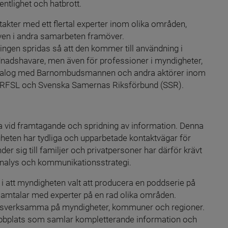
ntlighet och hatbrott.
ter med ett flertal experter inom olika områden, 
ven i andra samarbeten framöver. 
en spridas så att den kommer till användning i 
dnadshavare, men även för professioner i myndigheter, 
dialog med Barnombudsmannen och andra aktörer inom 
), RFSL och Svenska Samernas Riksförbund (SSR).
a vid framtagande och spridning av information. Denna 
ten har tydliga och upparbetade kontaktvägar för 
 sig till familjer och privatpersoner har därför krävt 
analys och kommunikationsstrategi.
 i att myndigheten valt att producera en poddserie på 
amtalar med experter på en rad olika områden. 
rkesverksamma på myndigheter, kommuner och regioner. 
bplats som samlar kompletterande information och 