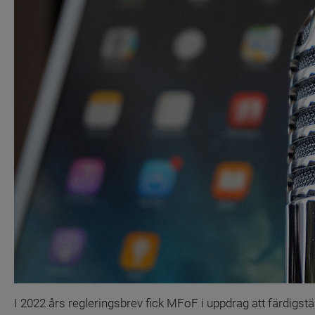
I 2022 års regleringsbrev fick MFoF i uppdrag att färdigst