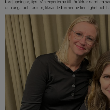
fördjupningar, tips från experterna till föräldrar samt en 
och unga och rasism, liknande former av fientlighet och ha