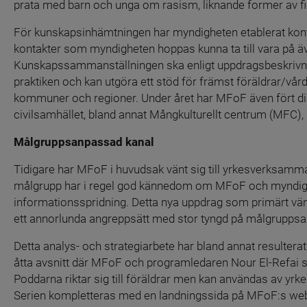
prata med barn och unga om rasism, liknande former av fie
För kunskapsinhämtningen har myndigheten etablerat kontak
kontakter som myndigheten hoppas kunna ta till vara på ä
Kunskapssammanställningen ska enligt uppdragsbeskrivning
praktiken och kan utgöra ett stöd för främst föräldrar/vår
kommuner och regioner. Under året har MFoF även fört 
civilsamhället, bland annat Mångkulturellt centrum (MFC
Målgruppsanpassad kanal 
Tidigare har MFoF i huvudsak vänt sig till yrkesverksamm
målgrupp har i regel god kännedom om MFoF och myndighe
informationsspridning. Detta nya uppdrag som primärt vänder
ett annorlunda angreppsätt med stor tyngd på målgrupps
Detta analys- och strategiarbete har bland annat resulterat
åtta avsnitt där MFoF och programledaren Nour El-Refai s
Poddarna riktar sig till föräldrar men kan användas av y
Serien kompletteras med en landningssida på MFoF:s web