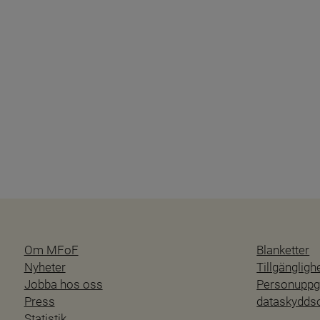
Om MFoF
Blanketter
Nyheter
Tillgänglig
Jobba hos oss
Personuppgi
Press
dataskydd
Statistik