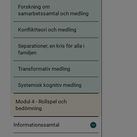
Modul
barn
Forskning om
3
-
samarbetssamtal och medling
Medling
Konfliktteori och medling
Separationer, en kris för alla i
familjen
Transformativ medling
Systemisk kognitiv medling
Modul 4 - Rollspel och
bedömning
Informationssamtal
Fäll
ut
Informationssamtal