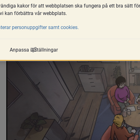
ndiga kakor för att webbplatsen ska fungera på ett bra sätt fö
separationer och kriser, olika former a
vi kan förbättra vår webbplats.
och samarbetssamtal. Avsnitten komple
föreläsningar.
terar personuppgifter samt cookies.
Anpassa inställningar