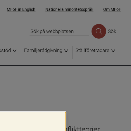
MFoF in English
Nationella minoritetsspråk
Om MFoF
Sök
sstöd
Familjerådgivning
Ställföreträdare
råden som berör konfliktteorier, 