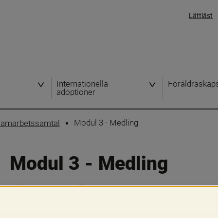
Lättläst
h
Internationella
Föräldraskap
adoptioner
Modul 3 - Medling
 samarbetssamtal
Modul 3 - Medling
Skriv ut
Dela
I detta avsnitt får du kunskap om de om