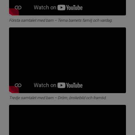
Första samtalet med barn – Tema barnets familj och vardag.
Tredje samtalet med barn – Dröm, önskebild och framtid.