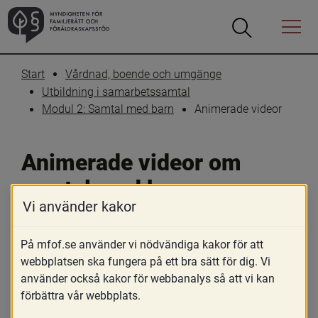
Öppna
Öppna
Menyn
sökrutan
Start
Vårdnad, boende och umgänge
Utbildning i samarbetssamtal
Animerade videor
Modul 2: Samtal med barn
Animerade videor om 
samtal med barn
Vi använder kakor
Skriv ut
Dela
På mfof.se använder vi nödvändiga kakor för att
webbplatsen ska fungera på ett bra sätt för dig. Vi
Dessa filmer beskriver varje steg i samtal 
använder också kakor för webbanalys så att vi kan
med barn. De kan användas som 
förbättra vår webbplats.
introduktion och diskussionsunderlag, 