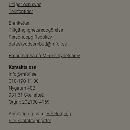
Frågor och svar
Telefontider
Blanketter
Tillgänglighetsredogörelse
Personuppgiftspolicy
dataskyddsombud@mfof.se
Prenumerera på MFoFs nyhetsbrev
Kontakta oss
info@mfof.se
010-190 11 00
Nygatan 40B
931 31 Skellefteå
Orgnr: 202100-4169
Ansvarig utgivare: 
Per Bergling
Fler kontaktuppgifter