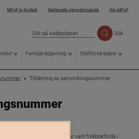
MFoF in English
Nationella minoritetsspråk
Om MFoF
Sök
sstöd
Familjerådgivning
Ställföreträdare
gsnummer
Tilldelning av samordningsnummer
ningsnummer
personer som inte är eller har varit folkbokförda i 