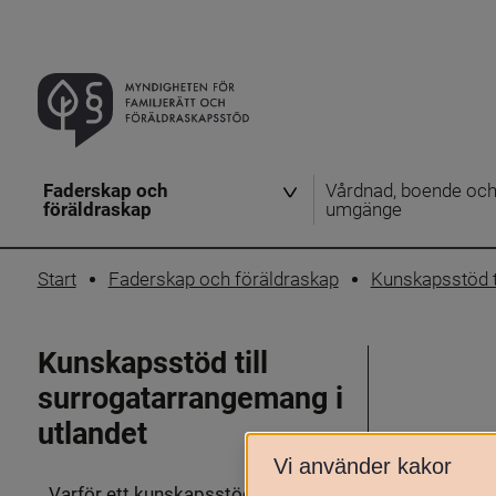
Faderskap och
Vårdnad, boende oc
föräldraskap
umgänge
Start
Faderskap och föräldraskap
Kunskapsstöd t
Kunskapsstöd till
surrogatarrangemang i
utlandet
Vi använder kakor
Varför ett kunskapsstöd?