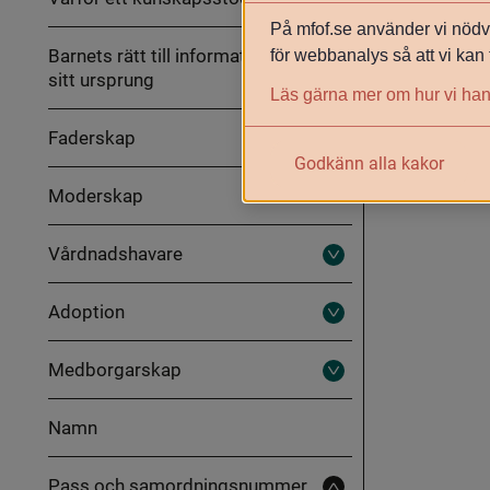
På mfof.se använder vi nödvä
Barnets rätt till information om
för webbanalys så att vi kan 
sitt ursprung
Läs gärna mer om hur vi han
Faderskap
Fäll
Godkänn alla kakor
ut
Faderskap
Moderskap
Vårdnadshavare
Fäll
ut
Vårdnadshavare
Adoption
Fäll
ut
Adoption
Medborgarskap
Fäll
ut
Medborgarskap
Namn
Pass och samordningsnummer