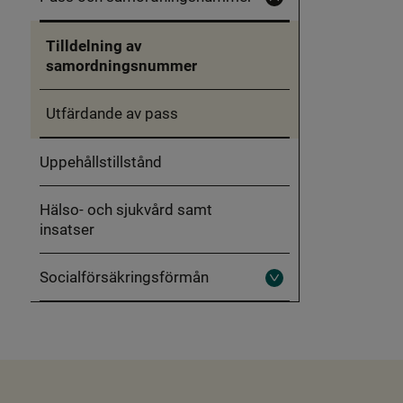
Fäll
in
Pass
Tilldelning av
och
samordningsnummer
samordningsnummer
Utfärdande av pass
Uppehållstillstånd
Hälso- och sjukvård samt
insatser
Socialförsäkringsförmån
Fäll
ut
Socialförsäkringsförmån