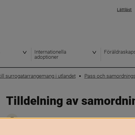
Lättläst
h
Internationella
Föräldraskap
adoptioner
ill surrogatarrangemang i utlandet
Pass och samordnin
Tilldelning av samord
Skriv ut
Samordningsnummer är en enhetlig identitetsbeteckning för 