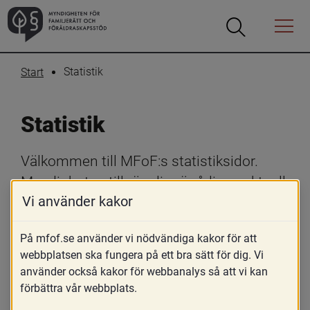
Öppna
Öppna
Menyn
sökrutan
Statistik
Start
Statistik
Välkommen till MFoF:s statistiksidor. 
Myndigheten tillgängliggör årligen aktuell 
Vi använder kakor
statistik om familjerätt, familjerådgivning 
samt internationella adoptioner i Sverige.
På mfof.se använder vi nödvändiga kakor för att
webbplatsen ska fungera på ett bra sätt för dig. Vi
Skriv ut
Dela
använder också kakor för webbanalys så att vi kan
förbättra vår webbplats.