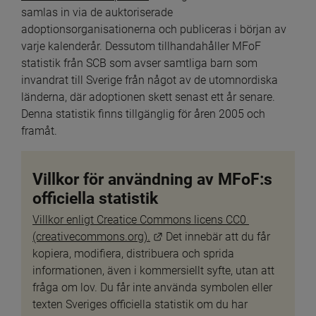
samlas in via de auktoriserade 
adoptionsorganisationerna och publiceras i början av 
varje kalenderår. Dessutom tillhandahåller MFoF 
statistik från SCB som avser samtliga barn som 
invandrat till Sverige från något av de utomnordiska 
länderna, där adoptionen skett senast ett år senare. 
Denna statistik finns tillgänglig för åren 2005 och 
framåt.
Villkor för användning av MFoF:s 
officiella statistik
Villkor enligt Creatice Commons licens CC0 
Länk till annan webbplats.
(creativecommons.org).
 Det innebär att du får 
kopiera, modifiera, distribuera och sprida 
informationen, även i kommersiellt syfte, utan att 
fråga om lov. Du får inte använda symbolen eller 
texten Sveriges officiella statistik om du har 