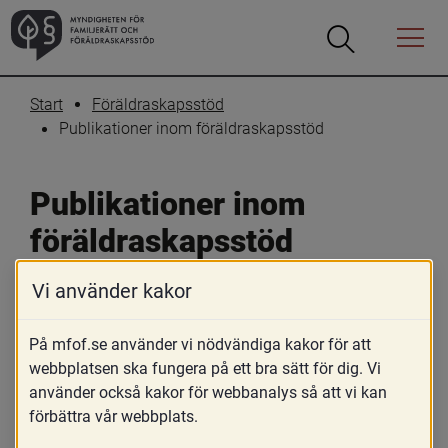
Öppna
Öppna
Menyn
sökrutan
Start
Föräldraskapsstöd
Publikationer inom föräldraskapsstöd
Publikationer inom 
föräldraskapsstöd
Vi använder kakor
Skriv ut
Dela
På den här sidan hittar du MFoF:s egna 
På mfof.se använder vi nödvändiga kakor för att
webbplatsen ska fungera på ett bra sätt för dig. Vi
publikationer som på olika sätt berör 
använder också kakor för webbanalys så att vi kan
området föräldraskapsstöd. Du finner 
förbättra vår webbplats.
också ett urval publikationer från andra 