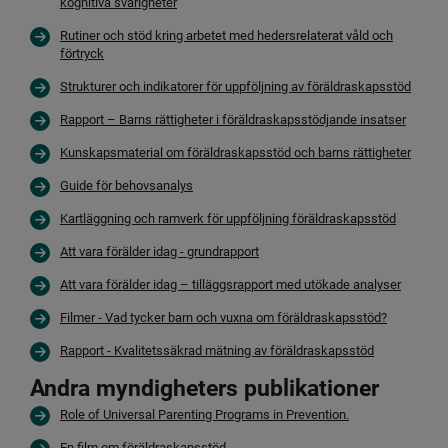
Pdf, 634.4 kB.
kognitiva svårigheter
Rutiner och stöd kring arbetet med hedersrelaterat våld och
Pdf, 5.3 MB, öppnas i nytt fönster.
förtryck
Länk t
Strukturer och indikatorer för uppföljning av föräldraskapsstöd
Pdf, 2.
Rapport – Barns rättigheter i föräldraskapsstödjande insatser
Kunskapsmaterial om föräldraskapsstöd och barns rättigheter
Pdf, 581.5 kB, öppnas i nytt fönster.
Guide för behovsanalys
Pdf, 6.3 
Kartläggning och ramverk för uppföljning föräldraskapsstöd
Att vara förälder idag - grundrapport
Att vara förälder idag – tilläggsrapport med utökade analyser
Filmer - Vad tycker barn och vuxna om föräldraskapsstöd?
Pdf, 889.5 kB
Rapport - Kvalitetssäkrad mätning av föräldraskapsstöd
Andra myndigheters publikationer
Länk till annan we
Role of Universal Parenting Programs in Prevention.
Länk till annan webbplats, öppnas i nytt
En film om föräldraskapsstöd