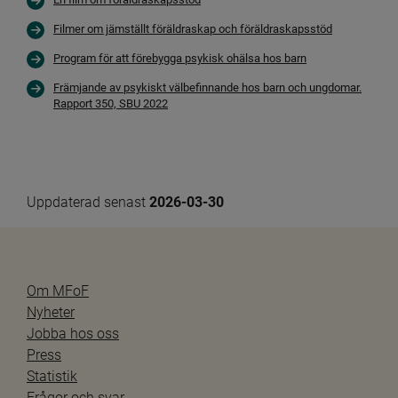
Filmer om jämställt föräldraskap och föräldraskapsstöd
Länk till annan web
Program för att förebygga psykisk ohälsa hos barn
Främjande av psykiskt välbefinnande hos barn och ungdomar.
Länk till annan webbplats, öppnas i nytt fönste
Rapport 350, SBU 2022
Uppdaterad senast 
2026-03-30
Om MFoF
Nyheter
Jobba hos oss
Press
Statistik
Frågor och svar