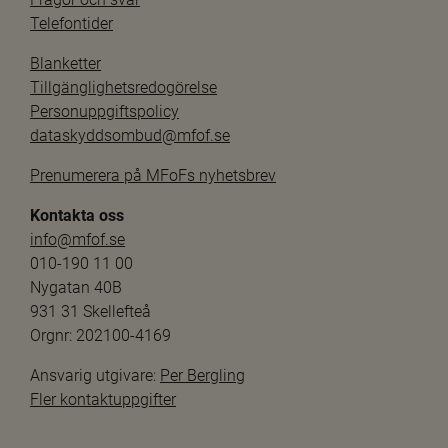
Telefontider
Blanketter
Tillgänglighetsredogörelse
Personuppgiftspolicy
dataskyddsombud@mfof.se
Prenumerera på MFoFs nyhetsbrev
Kontakta oss
info@mfof.se
010-190 11 00
Nygatan 40B
931 31 Skellefteå
Orgnr: 202100-4169
Ansvarig utgivare: 
Per Bergling
Fler kontaktuppgifter