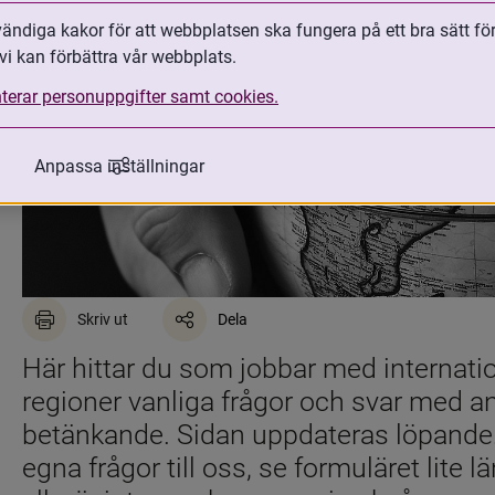
ndiga kakor för att webbplatsen ska fungera på ett bra sätt fö
vi kan förbättra vår webbplats.
terar personuppgifter samt cookies.
Anpassa inställningar
Skriv ut
Dela
Här hittar du som jobbar med internati
regioner vanliga frågor och svar med 
betänkande. Sidan uppdateras löpande. D
egna frågor till oss, se formuläret lite l