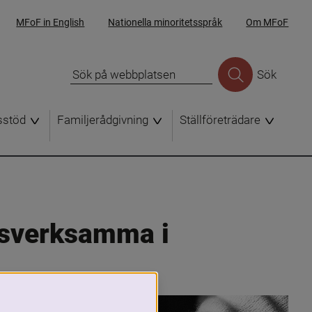
MFoF in English
Nationella minoritetsspråk
Om MFoF
Sök
sstöd
Familjerådgivning
Ställföreträdare
esverksamma i 