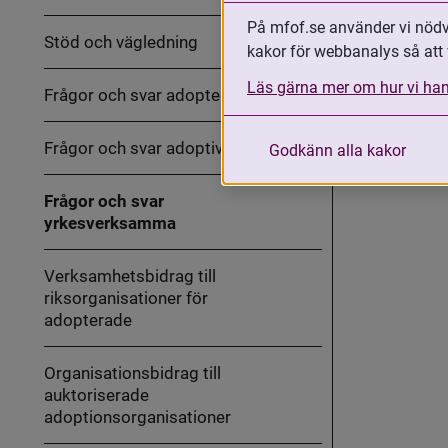
ut
MFoF:s
På mfof.se använder vi nödvä
arbete
Stöd och vägledning
med
kakor för webbanalys så att 
Fäll
internationella
ut
adoptioner
Stöd
Läs gärna mer om hur vi han
Frågor och svar adopterade
och
vägledning
Frågor och svar adoptivföräldrar
Godkänn alla kakor
Frågor och svar
yrkesverksamma
Verksamhetsbidrag till
riksorganisationer för
adopterade
Organisationsbidrag till
auktoriserade
adoptionsorganisationer