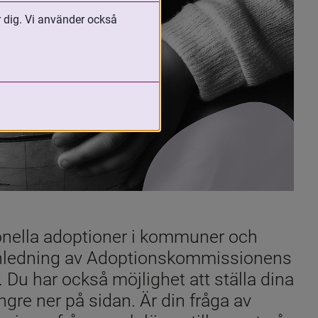
r dig. Vi använder också
onella adoptioner i kommuner och 
anledning av Adoptionskommissionens 
u har också möjlighet att ställa dina 
ängre ner på sidan. Är din fråga av 