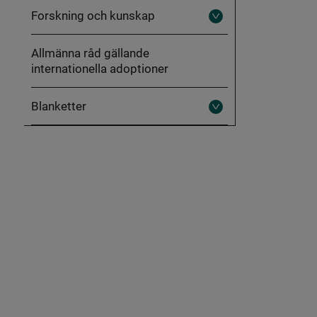
Forskning och kunskap
Fäll
ut
Forskning
Allmänna råd gällande
och
kunskap
internationella adoptioner
Blanketter
Fäll
ut
Blanketter