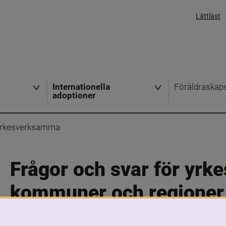
Lättläst
Internationella
Föräldraskap
adoptioner
 yrkesverksamma
Frågor och svar för yrk
kommuner och regioner