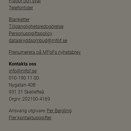
Frågor och svar
Telefontider
Blanketter
Tillgänglighetsredogörelse
Personuppgiftspolicy
dataskyddsombud@mfof.se
Prenumerera på MFoFs nyhetsbrev
Kontakta oss
info@mfof.se
010-190 11 00
Nygatan 40B
931 31 Skellefteå
Orgnr: 202100-4169
Ansvarig utgivare: 
Per Bergling
Fler kontaktuppgifter