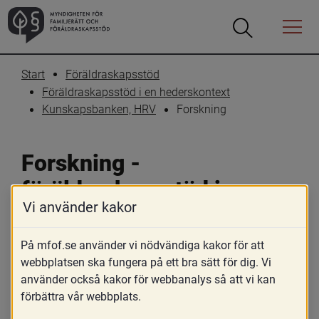
Öppna
Öppna
Menyn
sökrutan
Start
Föräldraskapsstöd
Föräldraskapsstöd i en hederskontext
Forskning
Kunskapsbanken, HRV
Forskning - 
föräldraskapsstöd i en 
Vi använder kakor
hederskontext
På mfof.se använder vi nödvändiga kakor för att
webbplatsen ska fungera på ett bra sätt för dig. Vi
använder också kakor för webbanalys så att vi kan
förbättra vår webbplats.