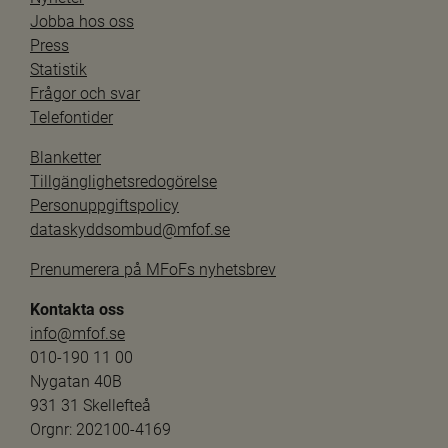
Jobba hos oss
Press
Statistik
Frågor och svar
Telefontider
Blanketter
Tillgänglighetsredogörelse
Personuppgiftspolicy
dataskyddsombud@mfof.se
Prenumerera på MFoFs nyhetsbrev
Kontakta oss
info@mfof.se
010-190 11 00
Nygatan 40B
931 31 Skellefteå
Orgnr: 202100-4169