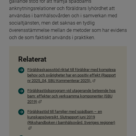
gällande stöd för att främja späd­barns 
anknytningsrelationer och föräldrars lyhördhet att 
användas i barnhälsovården och i sam­verkan med 
socialtjänsten, men det saknas en tydlig 
överensstämmelse mellan de metoder som har evidens 
och de som faktiskt används i praktiken.
Relaterat
Föräldraskapsstöd riktat till föräldrar med komplexa
behov och svårigheter har en positiv effekt (Rapport
Länk till annan webbpla
nr 2025_04, SBU Kommenterar 2025).
Föräldrastödsprogram vid utagerande beteende hos
barn: effekter och verksamma komponenter (SBU
Länk till annan webbplats, öppnas i nytt fönster.
2019)
Föräldrastöd till familjer med spädbarn – en
kunskapsöversikt. Slutrapport juni 2019
(Rikshandboken i barnhälsovård. Sveriges regioner)
Länk till annan webbplats, öppnas i nytt fönster.