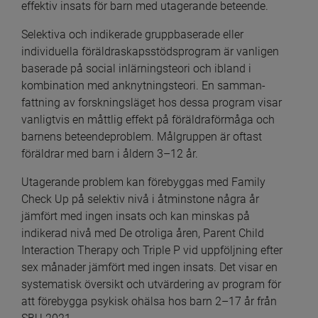
effektiv insats för barn med utagerande beteende.
Selektiva och indikerade gruppbaserade eller 
individuella föräldraskapsstöds­program är vanligen 
baserade på social inlärningsteori och ibland i 
kombination med anknytnings­teori. En samman­
fattning av forskningsläget hos dessa program visar 
vanligtvis en måttlig effekt på föräldra­förmåga och 
barnens beteende­problem. Målgruppen är oftast 
föräldrar med barn i åldern 3–12 år.
Utagerande problem kan förebyggas med Family 
Check Up på selektiv nivå i åtminstone några år 
jämfört med ingen insats och kan minskas på 
indikerad nivå med De otroliga åren, Parent Child 
Interaction Therapy och Triple P vid uppföljning efter 
sex månader jämfört med ingen insats. Det visar en 
systematisk översikt och utvärdering av program för 
att förebygga psykisk ohälsa hos barn 2–17 år från 