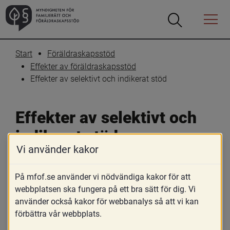
Öppna
Öppna
Menyn
sökrutan
Start
Föräldraskapsstöd
Effekter av föräldraskapsstöd
Effekter av selektivt och indikerat stöd
Effekter av selektivt och 
indikerat stöd
Vi använder kakor
Skriv ut
Dela
På mfof.se använder vi nödvändiga kakor för att
Större effekter ses för de indikerade 
webbplatsen ska fungera på ett bra sätt för dig. Vi
använder också kakor för webbanalys så att vi kan
preventions- och behandlings­
förbättra vår webbplats.
programmen med barn i risk för eller med 