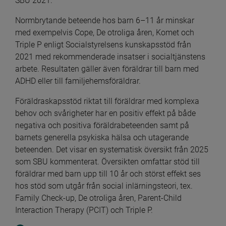
SBU 2021.
Normbrytande beteende hos barn 6–11 år minskar 
med exempelvis Cope, De otroliga åren, Komet och 
Triple P enligt Socialstyrelsens kunskapsstöd från 
2021 med rekommenderade insatser i socialtjänstens 
arbete. Resultaten gäller även föräldrar till barn med 
ADHD eller till familjehemsföräldrar.
Föräldraskapsstöd riktat till föräldrar med komplexa 
behov och svårigheter har en positiv effekt på både 
negativa och positiva föräldrabeteenden samt på 
barnets generella psykiska hälsa och utagerande 
beteenden. Det visar en systematisk översikt från 2025 
som SBU kommenterat. Översikten omfattar stöd till 
föräldrar med barn upp till 10 år och störst effekt ses 
hos stöd som utgår från social inlärningsteori, tex. 
Family Check-up, De otroliga åren, Parent-Child 
Interaction Therapy (PCIT) och Triple P.