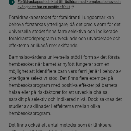
Föräldraskapsstöd riktat till föräldrar med komplexa behov och 
Länk till annan webbplats.
svårigheter har en positiv effekt
Föräldraskapsstödet för föräldrar till ungdomar kan 
behöva förstärkas ytterligare, då det precis som för det 
universella stödet finns färre selektiva och indikerade 
föräldrastödsprogram utvecklade och utvärderade och 
effekterna är likaså mer skiftande.
Barnhälsovårdens universella stöd i form av det första 
hembesöket när barnet är nyfött fungerar som en 
möjlighet att identifiera barn vars familjer är i behov av 
ytterligare selektivt stöd. Det finns flera exempel på 
hembesöks­program med positiva effekter på barnets 
hälsa eller på riskfaktorer för att utveckla ohälsa, 
särskilt på selektiv och indikerad nivå. Dock saknas det 
studier av skillnader i effekterna mellan olika 
hembesöksprogram.
Det finns också ett antal metoder som är tänkbara 