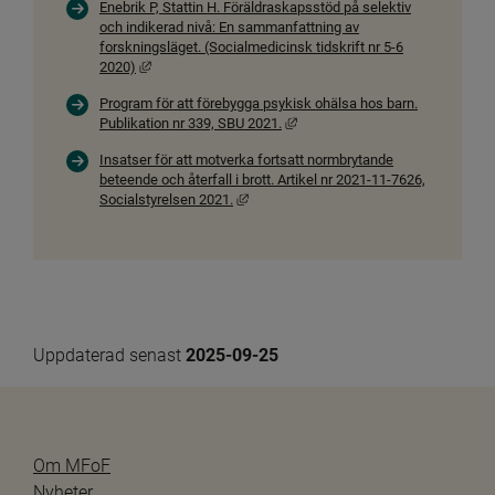
Enebrik P, Stattin H. Föräldraskapsstöd på selektiv
och indikerad nivå: En sammanfattning av
forskningsläget. (Socialmedicinsk tidskrift nr 5-6
Länk till annan webbplats, öppnas i nytt fönster.
2020)
Program för att förebygga psykisk ohälsa hos barn.
Länk till annan webbplats, öppna
Publikation nr 339, SBU 2021.
Insatser för att motverka fortsatt normbrytande
beteende och återfall i brott. Artikel nr 2021-11-7626,
Länk till annan webbplats, öppnas i nytt
Socialstyrelsen 2021.
Uppdaterad senast 
2025-09-25
Om MFoF
Nyheter