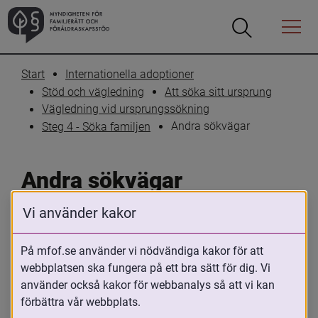
Öppna
Öppna
Menyn
sökrutan
Start
Internationella adoptioner
Stöd och vägledning
Att söka sitt ursprung
Vägledning vid ursprungssökning
Andra sökvägar
Steg 4 - Söka familjen
Andra sökvägar
Vi använder kakor
Skriv ut
Dela
På mfof.se använder vi nödvändiga kakor för att
Utöver de sökvägar och stöd som 
webbplatsen ska fungera på ett bra sätt för dig. Vi
nämnts kan det finnas andra möjligheter 
använder också kakor för webbanalys så att vi kan
att söka i olika länder. Generellt kan det 
förbättra vår webbplats.
vara möjligt att söka efter personer 