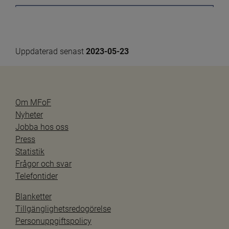
Uppdaterad senast 
2023-05-23
Om MFoF
Nyheter
Jobba hos oss
Press
Statistik
Frågor och svar
Telefontider
Blanketter
Tillgänglighetsredogörelse
Personuppgiftspolicy