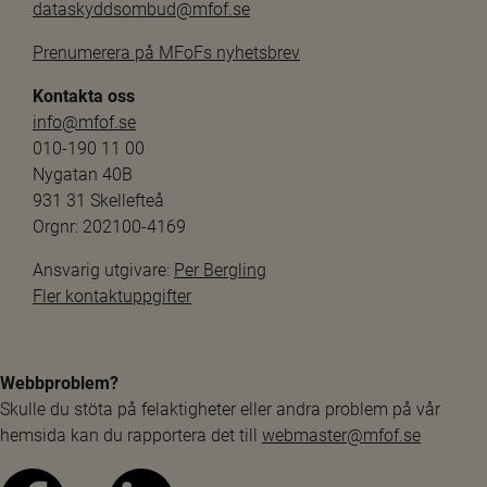
dataskyddsombud@mfof.se
Prenumerera på MFoFs nyhetsbrev
Kontakta oss
info@mfof.se
010-190 11 00
Nygatan 40B
931 31 Skellefteå
Orgnr: 202100-4169
Ansvarig utgivare: 
Per Bergling
Fler kontaktuppgifter
Webbproblem?
Skulle du stöta på felaktigheter eller andra problem på vår 
hemsida kan du rapportera det till 
webmaster@mfof.se