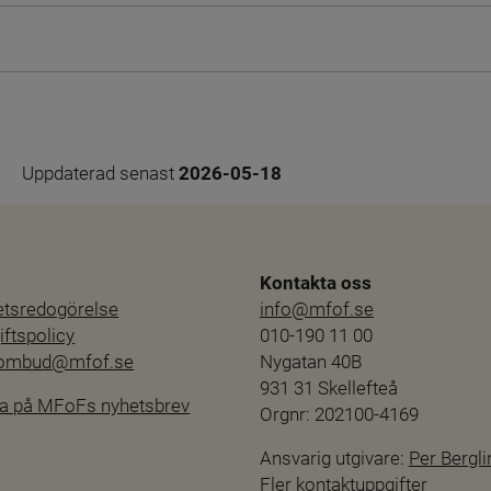
Uppdaterad senast 
2026-05-18
Kontakta oss
hetsredogörelse
info@mfof.se
ftspolicy
010-190 11 00
sombud@mfof.se
Nygatan 40B
931 31 Skellefteå
a på MFoFs nyhetsbrev
Orgnr: 202100-4169
Ansvarig utgivare: 
Per Bergli
Fler kontaktuppgifter