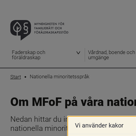
Faderskap och
Vårdnad, boende och
föräldraskap
umgänge
Nationella minoritetsspråk
Start
Om MFoF på våra nation
Nedan hittar du information om vad Myn
Vi använder kakor
nationella minoritietsspråk.