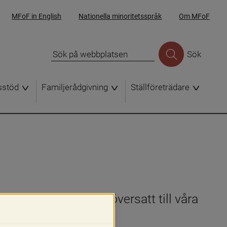
MFoF in English
Nationella minoritetsspråk
Om MFoF
Sök
sstöd
Familjerådgivning
Ställföreträdare
sstöd (MFoF) gör, översatt till våra 