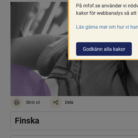
På mfof.se använder vi nödvä
kakor för webbanalys så att 
Läs gärna mer om hur vi han
Godkänn alla kakor
Skriv ut
Dela
Finska