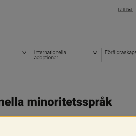
Lättläst
Internationella
Föräldraskap
adoptioner
ella minoritetsspråk
digheten för familjerätt och föräldraskap