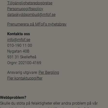
Tillgänglighetsredogörelse
Personuppgiftspolicy
dataskyddsombud@mfof.se
Prenumerera på MFoFs nyhetsbrev
Kontakta oss
info@mfof.se
010-190 11 00
Nygatan 40B
931 31 Skellefteå
Orgnr: 202100-4169
Ansvarig utgivare: 
Per Bergling
Fler kontaktuppgifter
Webbproblem?
Skulle du stöta på felaktigheter eller andra problem på vår 