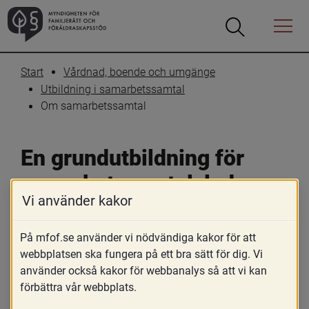
Öppna
Öppna
Menyn
sökrutan
Start
Vårdnad, boende och umgänge
Utbildning i samarbetssamtal
Om samarbetssamtal
En grundutbildning för 
samarbetssamtalsledare
Vi använder kakor
Skriv ut
Dela
På mfof.se använder vi nödvändiga kakor för att
MFoFs utbildning om samarbetssamtal 
webbplatsen ska fungera på ett bra sätt för dig. Vi
använder också kakor för webbanalys så att vi kan
är en digital och kostnadsfri utbildning 
förbättra vår webbplats.
som riktar sig till yrkesverksamma som i 