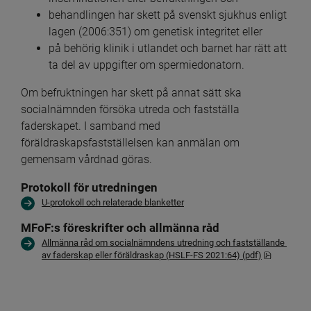
behandlingen har skett på svenskt sjukhus enligt 
lagen (2006:351) om genetisk integritet eller
på behörig klinik i utlandet och barnet har rätt att 
ta del av uppgifter om spermiedonatorn.
Om befruktningen har skett på annat sätt ska 
socialnämnden försöka utreda och fastställa 
faderskapet. I samband med 
föräldraskapsfastställelsen kan anmälan om 
gemensam vårdnad göras.
Protokoll för utredningen
U-protokoll och relaterade blanketter
MFoF:s föreskrifter och allmänna råd
Allmänna råd om socialnämndens utredning och fastställande 
pdf, 909.4
av faderskap eller föräldraskap (HSLF-FS 2021:64) (pdf)