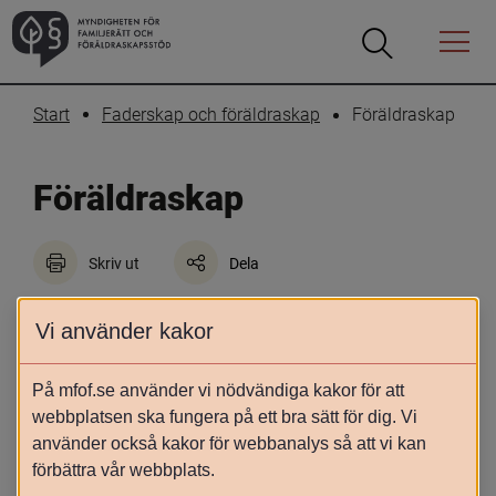
Öppna
Öppna
Menyn
sökrutan
Start
Faderskap och föräldraskap
Föräldraskap
Föräldraskap
Skriv ut
Dela
När ett samkönat par genomgår 
Vi använder kakor
assisterad befruktning kan den 
registrerade partnern, makan eller 
På mfof.se använder vi nödvändiga kakor för att
sambon bli förälder i lagens mening. 
webbplatsen ska fungera på ett bra sätt för dig. Vi
Socialnämndens uppgift är att försöka 
använder också kakor för webbanalys så att vi kan
förbättra vår webbplats.
fastställa föräldraskapet.