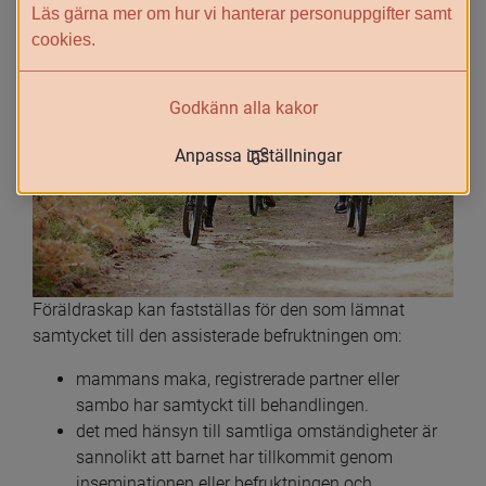
Läs gärna mer om hur vi hanterar personuppgifter samt
cookies.
Godkänn alla kakor
Anpassa inställningar
Föräldraskap kan fastställas för den som lämnat 
samtycket till den assisterade befruktningen om:
mammans maka, registrerade partner eller 
sambo har samtyckt till behandlingen.
det med hänsyn till samtliga omständigheter är 
sannolikt att barnet har tillkommit genom 
inseminationen eller befruktningen och