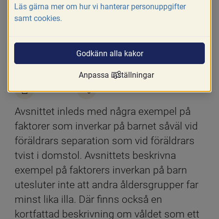
Läs gärna mer om hur vi hanterar personuppgifter
samt cookies.
Godkänn alla kakor
Anpassa inställningar
Skriv ut
Dela
Avsnittet inleds med några exempel på 
faktorer som inverkar på barnet såväl vid 
föräldrars separation som vid föräldrars 
tvist i domstol. Avsnittets beskrivna 
exempel på faktorers inverkan på barn 
utesluter inte att andra åldersgrupper far 
minst lika illa. Där finns också en 
kortfattad beskrivning om våldet som ett 