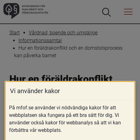
Öppna
Öppna
Menyn
sökrutan
Start
Vårdnad, boende och umgänge
Informationssamtal
Hur en föräldrakonflikt och en domstolsprocess 
kan påverka barnet
Hur en föräldrakonflikt 
och en domstolsprocess 
Vi använder kakor
kan påverka barnet
På mfof.se använder vi nödvändiga kakor för att
webbplatsen ska fungera på ett bra sätt för dig. Vi
använder också kakor för webbanalys så att vi kan
förbättra vår webbplats.