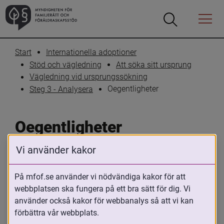
Öppna
Öppna
Menyn
sökrutan
Start
Internationella adoptioner
Stöd och vägledning
Att söka sitt ursprung
Vägledning vid ursprungssökning
Oegentligheter
Steg 3 - Analysera
Oegentligheter
Vi använder kakor
Skriv ut
Dela
På mfof.se använder vi nödvändiga kakor för att
Genom en noggrann genomgång och 
webbplatsen ska fungera på ett bra sätt för dig. Vi
bedömning av adoptionsdokument kan 
använder också kakor för webbanalys så att vi kan
den adopterade få reda på detaljer som 
förbättra vår webbplats.
kan vara viktiga pusselbitar för ett fortsatt 