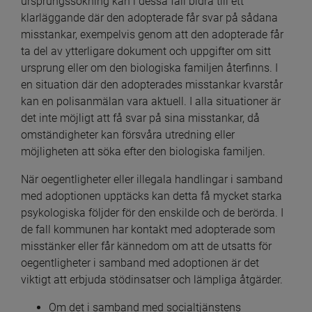
ursprungssökning kan i dessa fall bidra till ett 
klarläggande där den adopterade får svar på sådana 
misstankar, exempelvis genom att den adopterade får 
ta del av ytterligare dokument och uppgifter om sitt 
ursprung eller om den biologiska familjen återfinns. I 
en situation där den adopterades misstankar kvarstår 
kan en polisanmälan vara aktuell. I alla situationer är 
det inte möjligt att få svar på sina misstankar, då 
omständigheter kan försvåra utredning eller 
möjligheten att söka efter den biologiska familjen.
När oegentligheter eller illegala handlingar i samband 
med adoptionen upptäcks kan detta få mycket starka 
psykologiska följder för den enskilde och de berörda. I 
de fall kommunen har kontakt med adopterade som 
misstänker eller får kännedom om att de utsatts för 
oegentligheter i samband med adoptionen är det 
viktigt att erbjuda stödinsatser och lämpliga åtgärder.
Om det i samband med socialtjänstens 