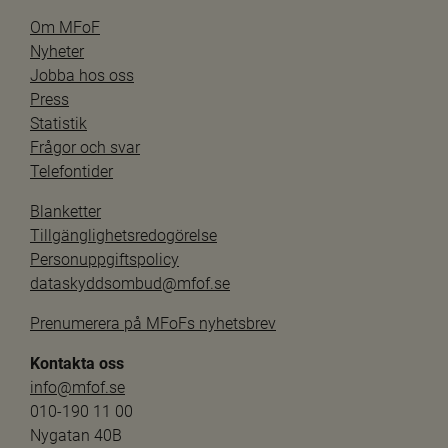
Om MFoF
Nyheter
Jobba hos oss
Press
Statistik
Frågor och svar
Telefontider
Blanketter
Tillgänglighetsredogörelse
Personuppgiftspolicy
dataskyddsombud@mfof.se
Prenumerera på MFoFs nyhetsbrev
Kontakta oss
info@mfof.se
010-190 11 00
Nygatan 40B