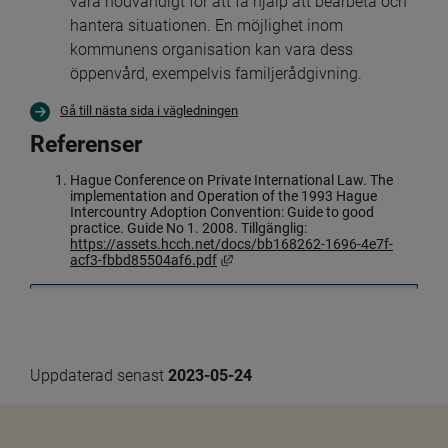
vara nödvändigt för att få hjälp att bearbeta och 
hantera situationen. En möjlighet inom 
kommunens organisation kan vara dess 
öppenvård, exempelvis familjerådgivning.
Gå till nästa sida i vägledningen
Referenser
Hague Conference on Private International Law. The 
implementation and Operation of the 1993 Hague 
Intercountry Adoption Convention: Guide to good 
practice. Guide No 1. 2008. Tillgänglig: 
https://assets.hcch.net/docs/bb168262-1696-4e7f-
Länk till annan webbplats, öppnas i
acf3-fbbd85504af6.pdf
Uppdaterad senast 
2023-05-24