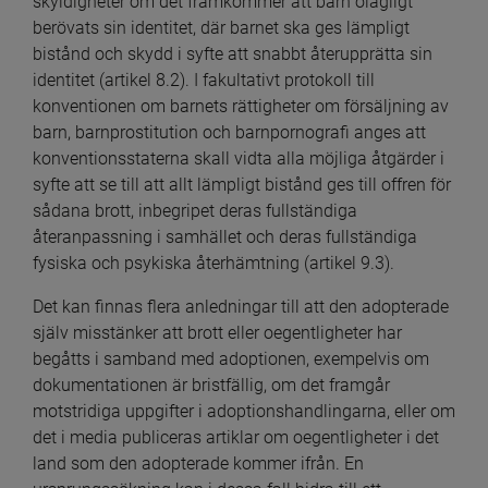
skyldigheter om det framkommer att barn olagligt 
berövats sin identitet, där barnet ska ges lämpligt 
bistånd och skydd i syfte att snabbt återupprätta sin 
identitet (artikel 8.2). I fakultativt protokoll till 
konventionen om barnets rättigheter om försäljning av 
barn, barnprostitution och barnpornografi anges att 
konventionsstaterna skall vidta alla möjliga åtgärder i 
syfte att se till att allt lämpligt bistånd ges till offren för 
sådana brott, inbegripet deras fullständiga 
återanpassning i samhället och deras fullständiga 
fysiska och psykiska återhämtning (artikel 9.3).
Det kan finnas flera anledningar till att den adopterade 
själv misstänker att brott eller oegentligheter har 
begåtts i samband med adoptionen, exempelvis om 
dokumentationen är bristfällig, om det framgår 
motstridiga uppgifter i adoptionshandlingarna, eller om 
det i media publiceras artiklar om oegentligheter i det 
land som den adopterade kommer ifrån. En 