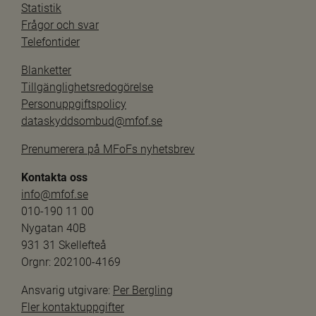
Statistik
Frågor och svar
Telefontider
Blanketter
Tillgänglighetsredogörelse
Personuppgiftspolicy
dataskyddsombud@mfof.se
Prenumerera på MFoFs nyhetsbrev
Kontakta oss
info@mfof.se
010-190 11 00
Nygatan 40B
931 31 Skellefteå
Orgnr: 202100-4169
Ansvarig utgivare: 
Per Bergling
Fler kontaktuppgifter