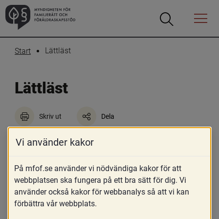
Öppna
Öppna
Menyn
sökrutan
Lättläst
Start
Lättläst
Skriv ut
Dela
Välkommen till MFoF
Vi använder kakor
MFoF står för Myndigheten för familjerätt 
På mfof.se använder vi nödvändiga kakor för att
och
webbplatsen ska fungera på ett bra sätt för dig. Vi
använder också kakor för webbanalys så att vi kan
föräldraskapsstöd. Det är en statlig 
förbättra vår webbplats.
myndighet.