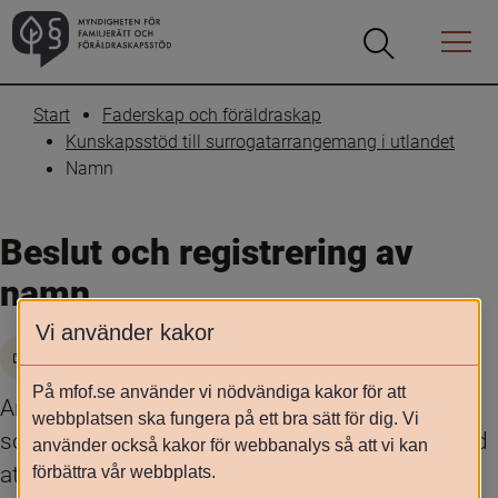
Öppna
Öppna
Menyn
sökrutan
Start
Faderskap och föräldraskap
Kunskapsstöd till surrogatarrangemang i utlandet
Namn
Beslut och registrering av 
namn
Vi använder kakor
Skriv ut
På mfof.se använder vi nödvändiga kakor för att
Ansökan om namn för en svensk medborgare 
webbplatsen ska fungera på ett bra sätt för dig. Vi
som föds i utlandet görs i regel i samband med 
använder också kakor för webbanalys så att vi kan
att vårdnadshavarna ansöker om svenskt pass 
förbättra vår webbplats.