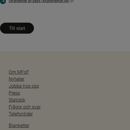
Länk till annan webbplats, öppnas i
Utfärdande av pass (skatteverket.se)
Till start
Om MFoF
Nyheter
Jobba hos oss
Press
Statistik
Frågor och svar
Telefontider
Blanketter