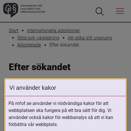
Öppna
Öppna
Menyn
sökrutan
Start
Internationella adoptioner
Stöd och vägledning
Att söka sitt ursprung
Efter sökandet
Adopterade
Efter sökandet
Skriv ut
Dela
Vi använder kakor
De som har sökt sin biologiska familj eller 
På mfof.se använder vi nödvändiga kakor för att
gjort en återresa upplever ofta tiden 
webbplatsen ska fungera på ett bra sätt för dig. Vi
efteråt som omtumlande. Att söka sitt 
använder också kakor för webbanalys så att vi kan
ursprung brukar väcka starka känslor och 
förbättra vår webbplats.