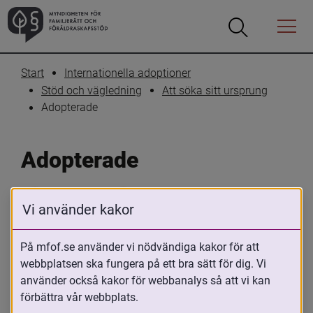
Öppna
Öppna
Menyn
sökrutan
Start
Internationella adoptioner
Stöd och vägledning
Att söka sitt ursprung
Adopterade
Adopterade
Skriv ut
Dela
Vi använder kakor
Alla människor behöver hitta sitt sätt att 
På mfof.se använder vi nödvändiga kakor för att
förhålla sig till sin livshistoria. Det kan 
webbplatsen ska fungera på ett bra sätt för dig. Vi
vara en källa till både glädje och 
använder också kakor för webbanalys så att vi kan
frustration för de flesta. Adopterade har 
förbättra vår webbplats.