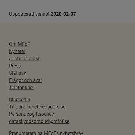
Uppdaterad senast 
2020-02-07
Om MFoF
Nyheter
Jobba hos oss
Press
Statistik
Frågor och svar
Telefontider
Blanketter
Tillgänglighetsredogörelse
Personuppgiftspolicy
dataskyddsombud@mfof.se
Prenumerera på MFoFs nyhetsbrev