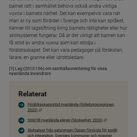
barnet rätt i samhället behövs också andra viktiga 
vuxna i barnets närhet. Det kan exempelvis vara när 
man är ny som förälder i Sverige och inte kan språket, 
känner till lagstiftning kring barnets rättigheter eller hur 
skolsystemet fungerar. Då är det viktigt att barnen kan 
få stöd av andra vuxna som kan stödja i 
föräldraskapet. Det kan vara pedagoger på förskolan, 
lärare, en granne eller idrottsledare.
[1] Lag (2013:156) om samhällsorientering för vissa 
nyanlända invandrare
Relaterat
Föräldraskapsstöd nyanlända (Göteborgsregionen,
Länk till annan webbplats, öppnas i nytt fönster.
2022)
Länk till annan we
Stöd till nyanlända elever (Skolverket, 2020)
Slutsatser från satsningen Öppen förskola för språk
och integration. Sveriges kommuner och regioner