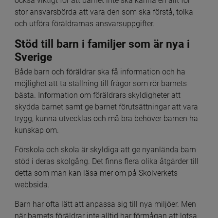
också viktigt för att barnet inte ska känna en allt för 
stor ansvarsbörda att vara den som ska förstå, tolka 
och utföra föräldrarnas ansvarsuppgifter.
Stöd till barn i familjer som är nya i 
Sverige
Både barn och föräldrar ska få information och ha 
möjlighet att ta ställning till frågor som rör barnets 
bästa. Information om föräldrars skyldigheter att 
skydda barnet samt ge barnet förutsättningar att vara 
trygg, kunna utvecklas och må bra behöver barnen ha 
kunskap om.
Förskola och skola är skyldiga att ge nyanlända barn 
stöd i deras skolgång. Det finns flera olika åtgärder till 
detta som man kan läsa mer om på Skolverkets 
webbsida.
Barn har ofta lätt att anpassa sig till nya miljöer. Men 
när barnets föräldrar inte alltid har förmågan att lotsa 