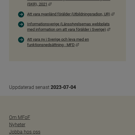
Länk till annan webbplats, öppnas i nytt fönster.
(SKR), 2021
Länk till an
Att vara nyanländ förälder (Utbildningsradion, UR)
Informationsverige (Länsstyrelsernas webbplats
Länk till annan
med information om att vara förälder i Sverige)
Att vara ny i Sverige och leva med en
Länk till annan webbplats, öppnas 
funktionsnedsättning - MFD
Uppdaterad senast 
2023-07-04
Om MFoF
Nyheter
Jobba hos oss