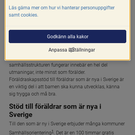
påverka förmågan att vara en bra förälder. 
Läs gärna mer om hur vi hanterar personuppgifter
Det är viktigt att föräldrar får tillgång till 
samt cookies.
information och kunskap om sina 
rättigheter och skyldigheter. Detta är 
Godkänn alla kakor
särskilt viktigt för nya föräldrar i Sverige.
Anpassa inställningar
Att komma till ett nytt land och inte behärska språket, 
känna till kultur och traditioner eller hur 
samhällsstrukturen fungerar innebär en hel del 
utmaningar, inte minst som förälder. 
Föräldraskapsstöd till föräldrar som är nya i Sverige är 
en viktig del i att barnen ska kunna utvecklas, känna 
sig trygga och må bra.
Stöd till föräldrar som är nya i 
Sverige
Till den som är ny i Sverige erbjuder många kommuner 
1
Samhällsorientering
. Det är en 100 timmar gratis 