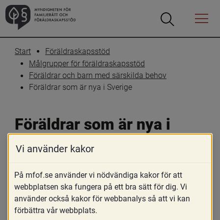
Öppna
Öppna
Menyn
sökrutan
Start
Föräldraskapsstöd
Målgrupper för föräldraskapsstöd
Föräldrar och barn med särskilda behov
Föräldrar som är nya i Sverige
Föräldrar som är nya i 
Sverige
Vi använder kakor
Skriv ut
Dela
På mfof.se använder vi nödvändiga kakor för att
webbplatsen ska fungera på ett bra sätt för dig. Vi
Föräldrar är viktiga för barns utveckling 
använder också kakor för webbanalys så att vi kan
och hälsa. Många faktorer i samhället kan 
förbättra vår webbplats.