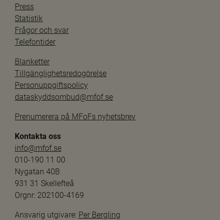
Press
Statistik
Frågor och svar
Telefontider
Blanketter
Tillgänglighetsredogörelse
Personuppgiftspolicy
dataskyddsombud@mfof.se
Prenumerera på MFoFs nyhetsbrev
Kontakta oss
info@mfof.se
010-190 11 00
Nygatan 40B
931 31 Skellefteå
Orgnr: 202100-4169
Ansvarig utgivare: 
Per Bergling