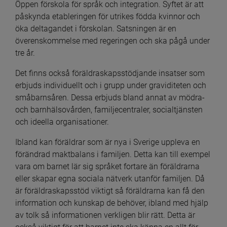
Öppen förskola för språk och integration. Syftet är att 
påskynda etableringen för utrikes födda kvinnor och 
öka deltagandet i förskolan. Satsningen är en 
överenskommelse med regeringen och ska pågå under 
tre år.
Det finns också föräldraskapsstödjande insatser som 
erbjuds individuellt och i grupp under graviditeten och 
småbarnsåren. Dessa erbjuds bland annat av mödra- 
och barnhälsovården, familjecentraler, socialtjänsten 
och ideella organisationer.
Ibland kan föräldrar som är nya i Sverige uppleva en 
förändrad maktbalans i familjen. Detta kan till exempel 
vara om barnet lär sig språket fortare än föräldrarna 
eller skapar egna sociala nätverk utanför familjen. Då 
är föräldraskapsstöd viktigt så föräldrarna kan få den 
information och kunskap de behöver, ibland med hjälp 
av tolk så informationen verkligen blir rätt. Detta är 