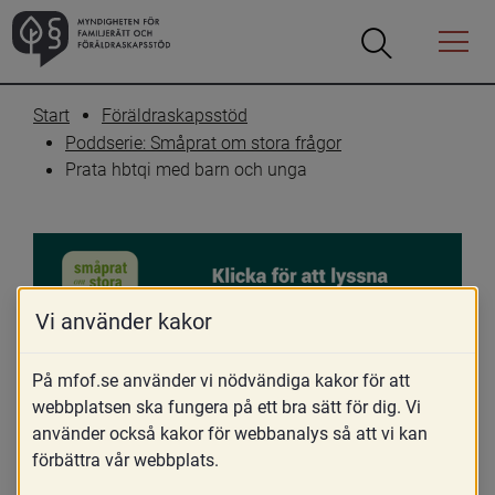
Öppna
Öppna
Menyn
sökrutan
Start
Föräldraskapsstöd
Poddserie: Småprat om stora frågor
Prata hbtqi med barn och unga
Vi använder kakor
Prata hbtqi med barn 
På mfof.se använder vi nödvändiga kakor för att
webbplatsen ska fungera på ett bra sätt för dig. Vi
och unga
använder också kakor för webbanalys så att vi kan
förbättra vår webbplats.