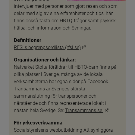
intervjuer med personer som gjort resan och som 
delar med sig av sina erfarenheter och tips, här 
finns också fakta om HBTQ-frågor samt psykisk 
hälsa, och information och övningar.
Definitioner
Länk till annan webbpl
RFSLs begreppsordlista (rfsl.se)
Organisationer och länkar:
Nätverket Stolta föräldrar till HBTQ-barn finns på 
olika platser i Sverige, många av de lokala 
verksamheterna har egna sidor på Facebook. 
Transammans är Sveriges största 
sammanslutning för transpersoner och 
närstående och finns representerade lokalt i 
Länk till an
nästan hela Sverige. Se: 
Transammans.se 
För yrkesverksamma
Socialstyrelsens webbutbildning 
Att synliggöra 