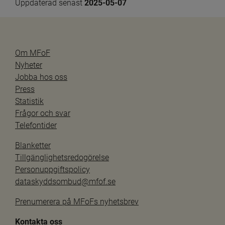
Uppdaterad senast 
2025-05-07
Om MFoF
Nyheter
Jobba hos oss
Press
Statistik
Frågor och svar
Telefontider
Blanketter
Tillgänglighetsredogörelse
Personuppgiftspolicy
dataskyddsombud@mfof.se
Prenumerera på MFoFs nyhetsbrev
Kontakta oss