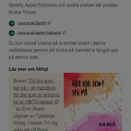
Spotify, Apple Podcasts och andra platser där poddar 
brukar finnas.
Länk till annan webbplats, öppnas i nytt fönster.
Lyssna på Spotify
Länk till annan webbplats, öppnas i nytt 
Lyssna på Apple Podcasts
Du kan också lyssna på avsnittet direkt i denna 
webbläsare genom att klicka på bannerna längst upp 
på denna sida.
Läs mer om hbtqi
Boken 
”Till dig som 
ser på – en handbok 
för dig som är anhörig 
till en HBTQ-person
Länk till annan webbplats, öppnas i nytt fönster.
” av Emil Åkerö, 
utgiven av Tallbergs 
förlag. I boken Till dig 
som ser på finns 