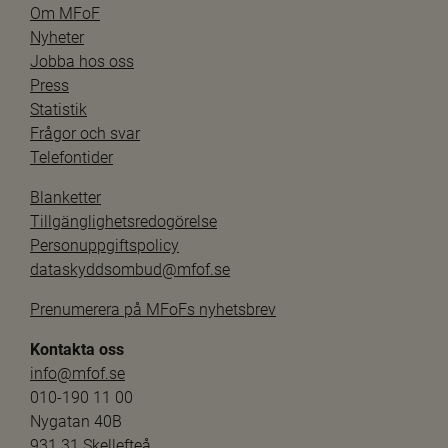
Om MFoF
Nyheter
Jobba hos oss
Press
Statistik
Frågor och svar
Telefontider
Blanketter
Tillgänglighetsredogörelse
Personuppgiftspolicy
dataskyddsombud@mfof.se
Prenumerera på MFoFs nyhetsbrev
Kontakta oss
info@mfof.se
010-190 11 00
Nygatan 40B
931 31 Skellefteå