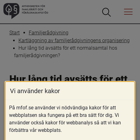
Öppna
Öppna
Menyn
sökrutan
Start
Familjerådgivning
Kartläggning av familjerådgivningens organisering
Hur lång tid avsätts för ett normalsamtal hos 
familjerådgivningen?
Hur lång tid avsätts för ett 
normalsamtal hos 
Vi använder kakor
familjerådgivningen?
På mfof.se använder vi nödvändiga kakor för att
webbplatsen ska fungera på ett bra sätt för dig. Vi
Skriv ut
Dela
använder också kakor för webbanalys så att vi kan
förbättra vår webbplats.
163 kommuner har svarat på frågan, 