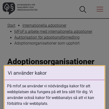
Öppna
Öppna
Menyn
sökrutan
Start
Internationella adoptioner
MFoF:s arbete med internationella adoptioner
Auktorisation för adoptionsförmedling
Adoptionsorganisationer som upphört
Adoptionsorganisationer 
som upphört
Vi använder kakor
Skriv ut
Dela
På mfof.se använder vi nödvändiga kakor för att
webbplatsen ska fungera på ett bra sätt för dig. Vi
använder också kakor för webbanalys så att vi kan
Adoptionsföreningen La Casa, ALC 1997-2015.
förbättra vår webbplats.
Förmedlade adoptioner från institutionen La Casa de la 