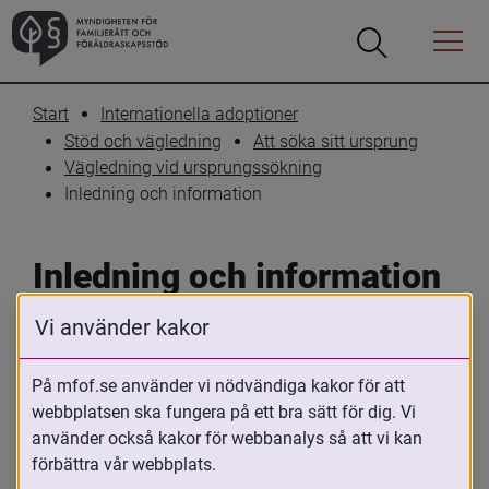
Öppna
Öppna
Menyn
sökrutan
Start
Internationella adoptioner
Stöd och vägledning
Att söka sitt ursprung
Vägledning vid ursprungssökning
Inledning och information
Inledning och information
Vi använder kakor
Skriv ut
Dela
På mfof.se använder vi nödvändiga kakor för att
Denna vägledning har upprättats av 
webbplatsen ska fungera på ett bra sätt för dig. Vi
Myndigheten för familjerätt och 
använder också kakor för webbanalys så att vi kan
föräldraskapsstöd (MFoF), på uppdrag av 
förbättra vår webbplats.
Sveriges regering, och vänder sig till dig 