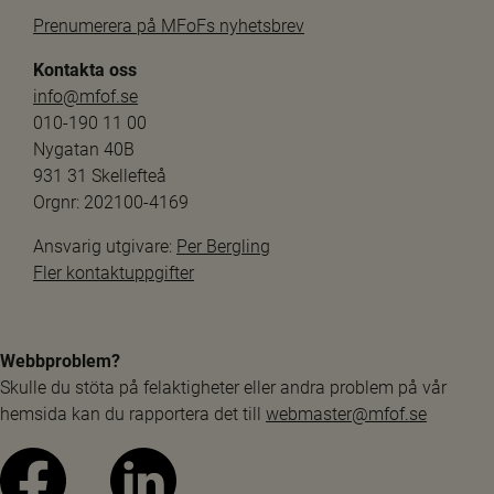
Prenumerera på MFoFs nyhetsbrev
Kontakta oss
info@mfof.se
010-190 11 00
Nygatan 40B
931 31 Skellefteå
Orgnr: 202100-4169
Ansvarig utgivare: 
Per Bergling
Fler kontaktuppgifter
Webbproblem?
Skulle du stöta på felaktigheter eller andra problem på vår 
hemsida kan du rapportera det till 
webmaster@mfof.se