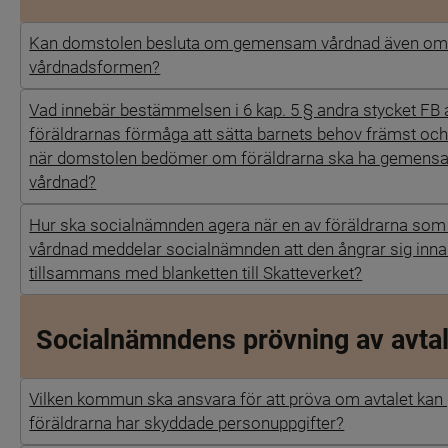
Kan domstolen besluta om gemensam vårdnad även om b
vårdnadsformen?
Vad innebär bestämmelsen i 6 kap. 5 § andra stycket FB 
föräldrarnas förmåga att sätta barnets behov främst och
när domstolen bedömer om föräldrarna ska ha gemensa
vårdnad?
Hur ska socialnämnden agera när en av föräldrarna so
vårdnad meddelar socialnämnden att den ångrar sig inn
tillsammans med blanketten till Skatteverket?
Socialnämndens prövning av avta
Vilken kommun ska ansvara för att pröva om avtalet kan g
föräldrarna har skyddade personuppgifter?