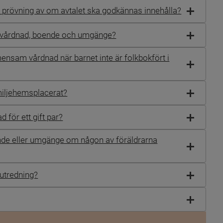
s prövning av om avtalet ska godkännas innehålla?
om vårdnad, boende och umgänge?
nsam vårdnad när barnet inte är folkbokfört i
miljehemsplacerat?
för ett gift par?
nde eller umgänge om någon av föräldrarna
 utredning?