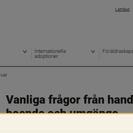
Lättläst
h
Internationella
Föräldraskap
adoptioner
svar
Vanliga frågor från han
boende och umgänge
Skriv ut
Dela