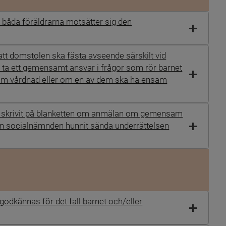
åda föräldrarna motsätter sig den
att domstolen ska fästa avseende särskilt vid
 ta ett gemensamt ansvar i frågor som rör barnet
m vårdnad eller om en av dem ska ha ensam
m skrivit på blanketten om anmälan om gemensam
an socialnämnden hunnit sända underrättelsen
l
odkännas för det fall barnet och/eller