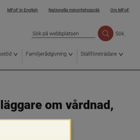
MFoF in English
Nationella minoritetsspråk
Om MFoF
Sök
sstöd
Familjerådgivning
Ställföreträdare
dläggare om vårdnad, 