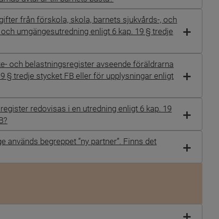
fter från förskola, skola, barnets sjukvårds-, och
 och umgängesutredning enligt 6 kap. 19 § tredje
- och belastningsregister avseende föräldrarna
9 § tredje stycket FB eller för upplysningar enligt
egister redovisas i en utredning enligt 6 kap. 19
FB?
 används begreppet ”ny partner”. Finns det