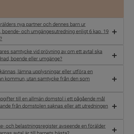
älders nya partner och dennes barn ur
s-, boende- och umgängesutredning enligt 6 kap. 19
B?
ares samtycke vid prövning av om ett avtal ska
rdnad, boende eller umgänge?
ännas, lämna upplysningar eller utföra en
annan kommun, utan samtycke från den som
ifter till en allmän domstol i ett pågående mål
nande från domstolen saknas eller att utredningen
- och belastningsregister avseende en förälder
nas avtal är till barnets bästa?