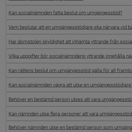
Kan socialnämnden fatta beslut om umgängesstöd?
Vem beslutar att en umgängesstödjare ska närvara vid 
Har domstolen skyldighet att inhämta yttrande från so
Vilka uppgifter bör socialnämndens yttrande innehålla n
Kan rättens beslut om umgängesstöd gälla för all framti
Kan socialnämnden vägra att utse en umgängesstödjare
Behöver en bestämd person utses att vara umgängesst
Kan nämnden utse flera personer att vara umgängesstöd 
Behöver nämnden utse en bestämd person som umgänges