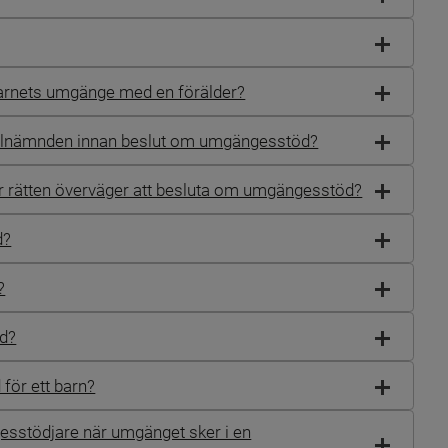
barnets umgänge med en förälder?
cialnämnden innan beslut om umgängesstöd?
är rätten överväger att besluta om umgängesstöd?
d?
?
öd?
för ett barn?
stödjare när umgänget sker i en