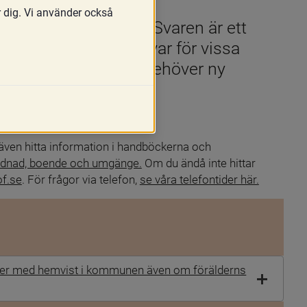
r dig. Vi använder också
gare i familjerätten. Svaren är ett 
socialnämndens ansvar för vissa 
e samt om barnet behöver ny 
ill myndigheten.
 även hitta information i handböckerna och 
dnad, boende och umgänge.
 Om du ändå inte hittar 
f.se
. För frågor via telefon, 
se våra telefontider här.
rälder med hemvist i kommunen även om förälderns