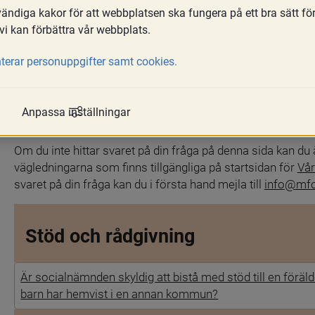
ndiga kakor för att webbplatsen ska fungera på ett bra sätt fö
Här hittar du svar på frågor från handläg
vi kan förbättra vår webbplats.
komplement till våra allmänna råd om 
terar personuppgifter samt cookies.
frågor om vårdnad, boende och umgäng
vårdnadshavare.
Anpassa inställningar
Vi lägger kontinuerligt ut nya svar på frågor som kommer t
Om du inte hittar svaret på din fråga på denna sida kan du
vägledningarna som finns tillgängliga på startsidan för 
Vår
svaret på din fråga kan du i första hand mejla till 
info@mfo
Stöd och rådgivning
Är socialnämnden skyldig att bistå med stöd till en fö
barn har hemvist i en annan kommun?