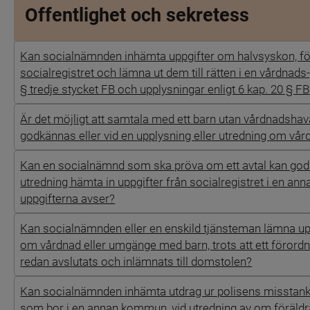
Offentlighet och sekretess
Kan socialnämnden inhämta uppgifter om halvsyskon, för
socialregistret och lämna ut dem till rätten i en vårdnad
§ tredje stycket FB och upplysningar enligt 6 kap. 20 § F
Är det möjligt att samtala med ett barn utan vårdnadshav
godkännas eller vid en upplysning eller utredning om vå
Kan en socialnämnd som ska pröva om ett avtal kan godk
utredning hämta in uppgifter från socialregistret i en 
uppgifterna avser?
Kan socialnämnden eller en enskild tjänsteman lämna uppg
om vårdnad eller umgänge med barn, trots att ett förord
redan avslutats och inlämnats till domstolen?
Kan socialnämnden inhämta utdrag ur polisens misstanke
som bor i en annan kommun, vid utredning av om föräldrar