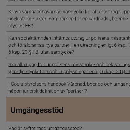
Krävs vårdnadshavarnas samtycke för att efterfråga uppgi
psykiatrikontakter inom ramen för en vårdnads-, boende-
stycket FB?
Kan socialnämnden inhämta utdrag ur polisens misstanke
och föräldrarnas nya partner, i en utredning enligt 6 kap. 1
6 kap. 20 § FB, utan samtycke?
Ska alla uppgifter ur polisens misstanke- och belastningsr
§ tredje stycket FB och i upplysningar enligt 6 kap. 20 § 
I Socialstyrelsens handbok Vårdnad, boende och umgänge
någon juridisk definition av ”partner”?
Umgängesstöd
Vad är syftet med umgängesstöd?