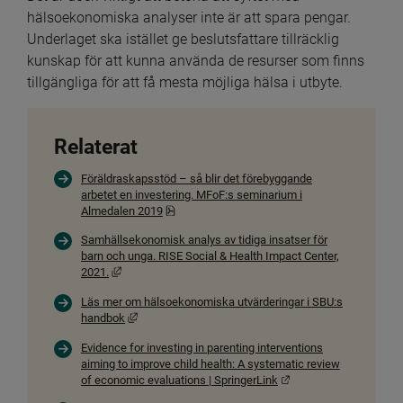
hälsoekonomiska analyser inte är att spara pengar. 
Underlaget ska istället ge beslutsfattare tillräcklig 
kunskap för att kunna använda de resurser som finns 
tillgängliga för att få mesta möjliga hälsa i utbyte.
Relaterat
Föräldraskapsstöd – så blir det förebyggande
arbetet en investering. MFoF:s seminarium i
Pdf, 2.5 MB, öppnas i nytt fönster.
Almedalen 2019
Samhällsekonomisk analys av tidiga insatser för
barn och unga. RISE Social & Health Impact Center,
Länk till annan webbplats, öppnas i nytt fönster.
2021.
Läs mer om hälsoekonomiska utvärderingar i SBU:s
Länk till annan webbplats, öppnas i nytt fönster.
handbok
Evidence for investing in parenting interventions
aiming to improve child health: A systematic review
Länk till annan webbpl
of economic evaluations | SpringerLink