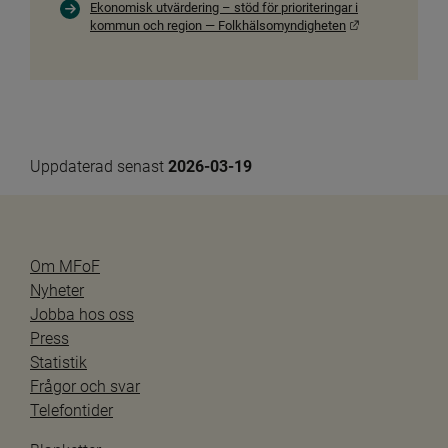
Ekonomisk utvärdering – stöd för prioriteringar i
Länk till annan
kommun och region — Folkhälsomyndigheten
Uppdaterad senast 
2026-03-19
Om MFoF
Nyheter
Jobba hos oss
Press
Statistik
Frågor och svar
Telefontider