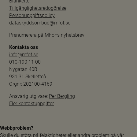
Blanketter
Tillgänglighetsredogörelse
Personuppgiftspolicy
dataskyddsombud@mfof.se
Prenumerera på MFoFs nyhetsbrev
Kontakta oss
info@mfof.se
010-190 11 00
Nygatan 40B
931 31 Skellefteå
Orgnr: 202100-4169
Ansvarig utgivare: 
Per Bergling
Fler kontaktuppgifter
Webbproblem?
Skulle du stöta på felaktigheter eller andra problem på vår 