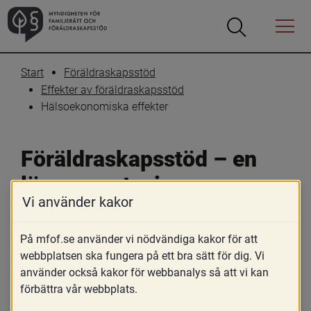
Öppna
Öppna
Menyn
sökrutan
Start
Föräldraskapsstöd
Effekter av föräldraskapsstöd
Hälsoekonomiska effekter
Föräldraskapsstöd – en 
lönsam satsning
Vi använder kakor
Skriv ut
Dela
På mfof.se använder vi nödvändiga kakor för att
För att underlätta för politiker och 
webbplatsen ska fungera på ett bra sätt för dig. Vi
använder också kakor för webbanalys så att vi kan
beslutsfattare har hälsoekonomiska 
förbättra vår webbplats.
analyser av föräldraskapsstödsprogram 