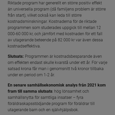
Riktade program har generellt en större positiv effekt 
än universella program (då familjens problem är större 
från start), vilket också kan leda till större 
kostnadsminskningar. Kostnaderna för de riktade 
programmen som studerades uppgick till mellan 12 
000-60 000 kr, och jämfört med kostnaden för ett fall 
av utagerande beteende på 82 000 kr var även dessa 
kostnadseffektiva.
Slutsats: 
Programmen är kostnadsbesparande även 
om effekten endast skulle kvarstå under ett år. För varje 
satsad krona får man i genomsnitt två kronor tillbaka 
under en period om 1-2 år.
En senare samhällsekonomisk analys från 2021 kom 
fram till samma slutsats
: hög lönsamhet och 
samhällsnytta för samtliga insatser – fyra 
föräldraskapsstödjande program för föräldrar till 
utagerande barn och en självhjälpsbok.