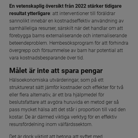
En vetenskaplig översikt från 2022 stärker tidigare 
resultat ytterligare
: att interventioner till föräldrar 
sannolikt innebär en kostnadseffektiv användning av 
samhälleliga resurser, särskilt när det handlar om att 
förebygga barns externaliserande och internaliserande 
beteendeproblem. Hembesöksprogram för att förhindra 
övergrepp och försummelse av barn har potential att 
vara kostnadsbesparande över tid.
Målet är inte att spara pengar
Hälsoekonomiska utvärderingar, som på ett 
strukturerat sätt jämför kostnader och effekter för två 
eller flera alternativ, är ett bra hjälpmedel för 
beslutsfattare att avgöra huruvida en metod ger så 
pass mycket hälsa att det står i proportion till vad den 
kostar. De är därmed viktiga verktyg för en effektiv 
resursfördelning inom välfärdssektorn.
Det är dock viktigt att betona att syftet med 